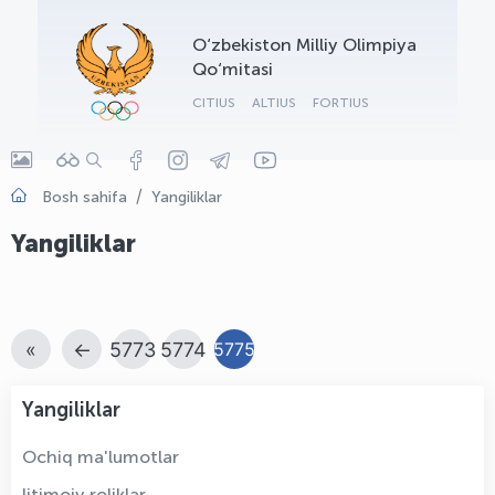
OLYMPCHIK AI - yordamchi
O‘zbekiston Milliy Olimpiya
Onlayn · olympic.uz
Qo‘mitasi
CITIUS
ALTIUS
FORTIUS
Bosh sahifa
Yangiliklar
Yangiliklar
«
←
5773
5774
5775
Yangiliklar
Ochiq ma'lumotlar
Ijtimoiy roliklar