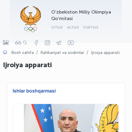
OLYMPCHIK AI - yordamchi
O‘zbekiston Milliy Olimpiya
Onlayn · olympic.uz
Qo‘mitasi
CITIUS
ALTIUS
FORTIUS
Bosh sahifa
Rahbariyat va xodimlar
Ijroiya apparati
Ijroiya apparati
Ishlar boshqarmasi