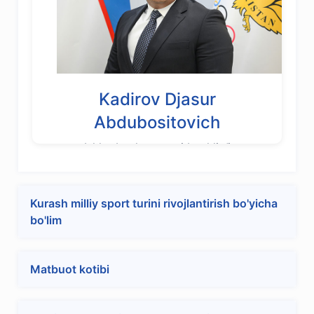
Kadirov Djasur
Abdubositovich
Ishlar boshqarmasi boshlig‘i
Kurash milliy sport turini rivojlantirish bo'yicha
bo'lim
Matbuot kotibi