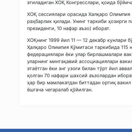
этиладиган ХОҚ Конгресслари, қоида бўйич
ХОҚ сессиялари орасида Халқаро Олимпия
раҳбарлик қилади. Унинг таркиби ҳозирги п
президенти, 10 нафар аъзо) иборат.
ХОҚнинг 1999 йил 11 — 12 декабр кунлари б
Ҳалқаро Олимпия Қўмитаси таркибида 115 на
федерациялари ёки улар бирлашмалари вак
уларнинг минтақавий ассоциациялари ваки
этаётган ёки энг узоғи билан тўрт йил авв
қолган 70 нафари шахсий аъзолардан ибора
ҳар бир мамлакатдан биттадан ортиқ вакил
ёшгача чегаралаб қўйилган.