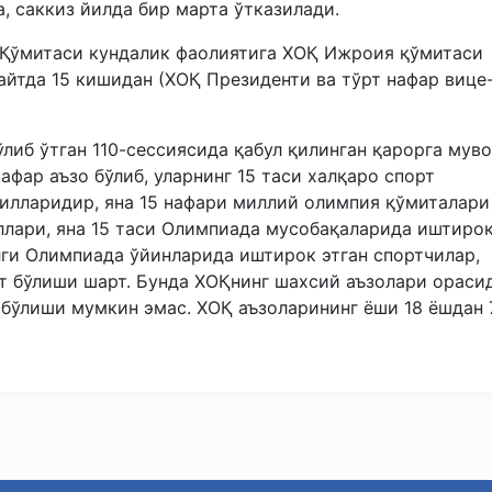
а, саккиз йилда бир марта ўтказилади.
 Қўмитаси кундалик фаолиятига ХОҚ Ижроия қўмитаси
айтда 15 кишидан (ХОҚ Президенти ва тўрт нафар вице
ўлиб ўтган 110-сессиясида қабул қилинган қарорга муво
фар аъзо бўлиб, уларнинг 15 таси халқаро спорт
илларидир, яна 15 нафари миллий олимпия қўмиталари
ллари, яна 15 таси Олимпиада мусобақаларида иштиро
алги Олимпиада ўйинларида иштирок этган спортчилар,
т бўлиши шарт. Бунда ХОҚнинг шахсий аъзолари ораси
 бўлиши мумкин эмас. ХОҚ аъзоларининг ёши 18 ёшдан 