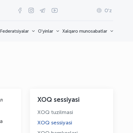
O'z
Federatsiyalar
O'yinlar
Xalqaro munosabatlar
XOQ sessiyasi
л
XOQ tuzilmasi
да
XOQ sessiyasi