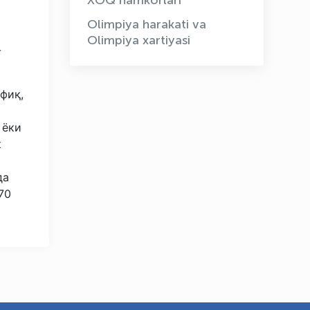
XOQ hamkorlari
Olimpiya harakati va
Olimpiya xartiyasi
-
фиқ,
OLYMPCHIK AI - yordamchi
Onlayn · olympic.uz
 ёки
к
да
70