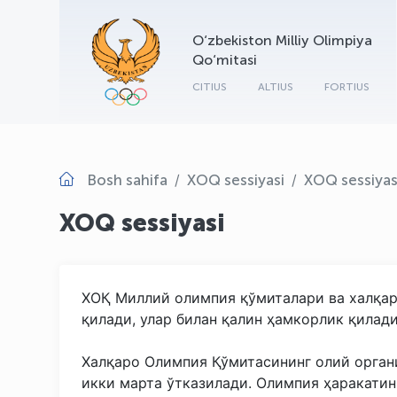
O‘zbekiston Milliy Olimpiya
Qo‘mitasi
CITIUS
ALTIUS
FORTIUS
Bosh sahifa
XOQ sessiyasi
XOQ sessiyas
XOQ sessiyasi
ХОҚ Миллий олимпия қўмиталари ва халқар
қилади, улар билан қалин ҳамкорлик қилади
Халқаро Олимпия Қўмитасининг олий орган
икки марта ўтказилади. Олимпия ҳаракати