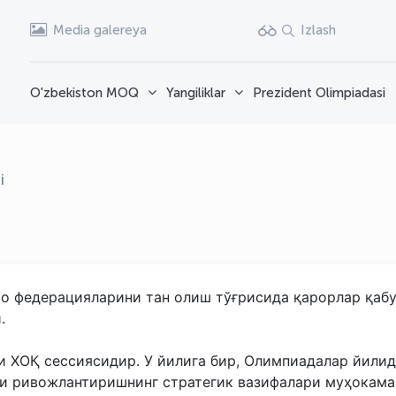
Media galereya
Izlash
O'zbekiston MOQ
Yangiliklar
Prezident Olimpiadasi
i
о федерацияларини тан олиш тўғрисида қарорлар қабу
.
и ХОҚ сессиясидир. У йилига бир, Олимпиадалар йили
ни ривожлантиришнинг стратегик вазифалари муҳокама