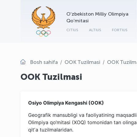
O‘zbekiston Milliy Olimpiya
Qo‘mitasi
CITIUS
ALTIUS
FORTIUS
Bosh sahifa
OOK Tuzilmasi
OOK Tuzilm
OOK Tuzilmasi
Osiyo Olimpiya Kengashi (OOK)
Geografik mansubligi va faoliyatining maqsadli
Olimpiya qo‘mitasi (XOQ) tomonidan tan olingan
qitʼa tuzilmalaridan.