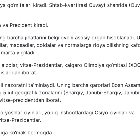
ya qo‘mitalari kiradi. Shtab-kvartirasi Quvayt shahrida (Quv
 va Prezident kiradi.
g barcha jihatlarini belgilovchi asosiy organ hisoblanadi.
llar, maqsadlar, qoidalar va normalarga rioya qilishning kafo
marta yig‘iladi.
 aʼzolar, vitse-Prezidentlar, xalqaro Olimpiya qo‘mitasi (XO
aislaridan iborat.
ali nazoratni taʼminlaydi. Uning barcha qarorlari Bosh Assa
 5 xil geografik zonalarini (Sharqiy, Janubi-Sharqiy, Janubi
vitse-prezidentdan iborat.
yo yoshlar o‘yinlari, yopiq inshootlardagi Osiyo o‘yinlari va
itse-Prezidentlar.
ojiga ko‘mak bermoqda