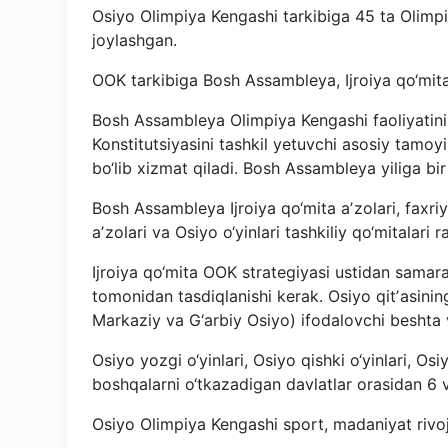
Osiyo Olimpiya Kengashi tarkibiga 45 ta Olimpi
joylashgan.
OOK tarkibiga Bosh Assambleya, Ijroiya qo‘mita
Bosh Assambleya Olimpiya Kengashi faoliyatinin
Konstitutsiyasini tashkil yetuvchi asosiy tamoyi
bo‘lib xizmat qiladi. Bosh Assambleya yiliga bir 
Bosh Assambleya Ijroiya qo‘mita aʼzolari, faxriy
aʼzolari va Osiyo o‘yinlari tashkiliy qo‘mitalari r
Ijroiya qo‘mita OOK strategiyasi ustidan samar
tomonidan tasdiqlanishi kerak. Osiyo qitʼasining
Markaziy va G‘arbiy Osiyo) ifodalovchi beshta 
Osiyo yozgi o‘yinlari, Osiyo qishki o‘yinlari, Osi
boshqalarni o‘tkazadigan davlatlar orasidan 6 v
Osiyo Olimpiya Kengashi sport, madaniyat riv