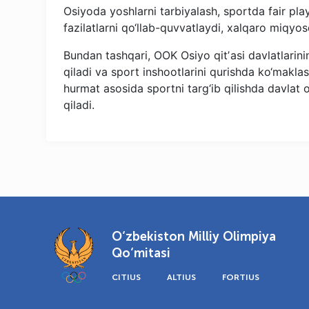
Osiyoda yoshlarni tarbiyalash, sportda fair pl
fazilatlarni qo‘llab-quvvatlaydi, xalqaro miqyos
Bundan tashqari, OOK Osiyo qitʼasi davlatlarinin
qiladi va sport inshootlarini qurishda ko‘makla
hurmat asosida sportni targ‘ib qilishda davlat 
qiladi.
O‘zbekiston Milliy Olimpiya
Qo‘mitasi
CITIUS
ALTIUS
FORTIUS