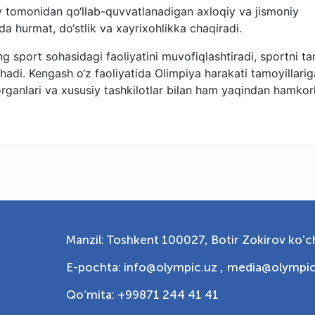
ay tomonidan qo‘llab-quvvatlanadigan axloqiy va jismoniy
da hurmat, do‘stlik va xayrixohlikka chaqiradi.
g sport sohasidagi faoliyatini muvofiqlashtiradi, sportni tar
shadi. Kengash o‘z faoliyatida Olimpiya harakati tamoyillarig
organlari va xususiy tashkilotlar bilan ham yaqindan hamkorl
Manzil: Toshkent 100027, Botir Zokirov ko'ch
E-pochta: info@olympic.uz ,
media@olympic
Qo‘mita: +99871 244 41 41