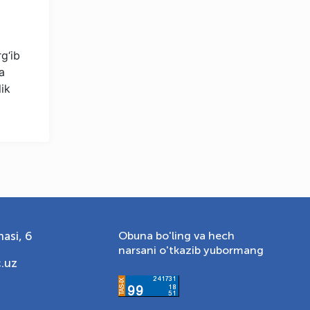
Onlayn · olympic.uz
g‘ib
a
ik
asi, 6
Obuna bo'ling va hech
narsani o'tkazib yubormang
.uz