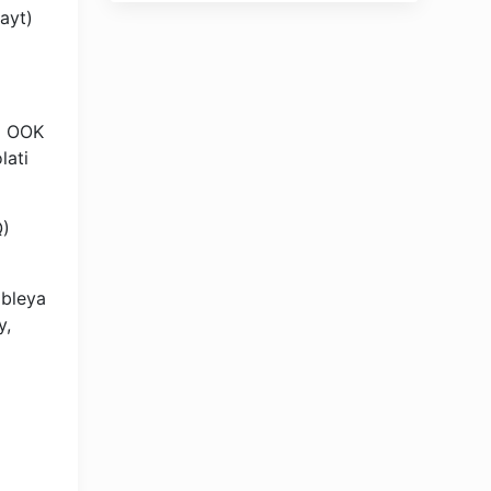
ayt)
 U OOK
lati
Q)
mbleya
y,
OLYMPCHIK AI - yordamchi