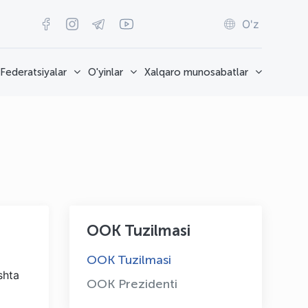
O'z
Federatsiyalar
O'yinlar
Xalqaro munosabatlar
OOK Tuzilmasi
OOK Tuzilmasi
shta
OOK Prezidenti