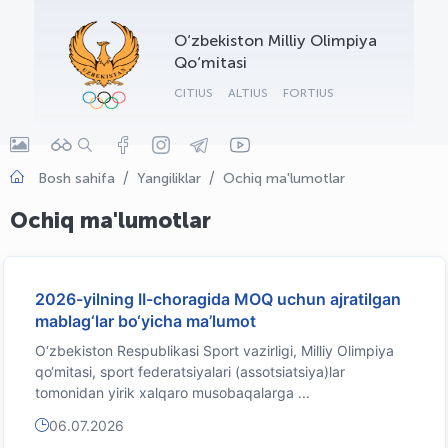
OLYMPCHIK AI - yordamchi
O‘zbekiston Milliy Olimpiya
Onlayn · olympic.uz
Qo‘mitasi
CITIUS
ALTIUS
FORTIUS
Bosh sahifa
Yangiliklar
Ochiq ma'lumotlar
Ochiq ma'lumotlar
2026-yilning II-choragida MOQ uchun ajratilgan
mablag‘lar bo‘yicha ma’lumot
O‘zbekiston Respublikasi Sport vazirligi, Milliy Olimpiya
qo‘mitasi, sport federatsiyalari (assotsiatsiya)lar
tomonidan yirik xalqaro musobaqalarga ...
06.07.2026