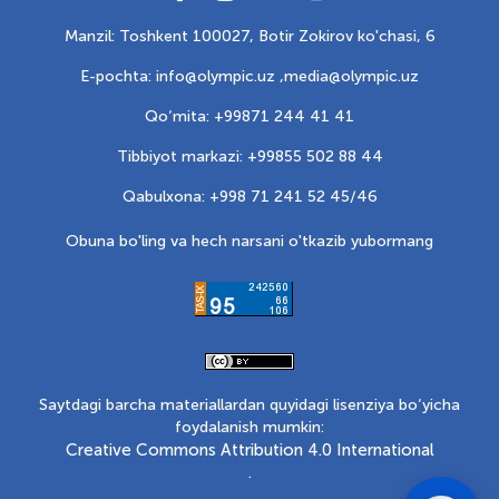
Manzil: Toshkent 100027, Botir Zokirov ko'chasi, 6
E-pochta: info@olympic.uz ,
media@olympic.uz
Qo‘mita: +99871 244 41 41
Tibbiyot markazi: +99855 502 88 44
Qabulxona: +998 71 241 52 45/46
Obuna bo'ling va hech narsani o'tkazib yubormang
Saytdagi barcha materiallardan quyidagi lisenziya bo‘yicha
foydalanish mumkin:
Creative Commons Attribution 4.0 International
.