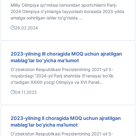
Milliy Olimpiya qoʻmitasi tomonidan sportchilarni Parij-
2024 Olimpiya oʻyinlariga tayyorlash borasida 2023-yilda
amalga oshirilgan ishlar toʻgʻrisida ...
29.02.2024
2023-yilning III choragida MOQ uchun ajratilgan
mablagʻlar boʻyicha maʼlumot
Oʻzbekiston Respublikasi Prezidentining 2021-yil 5-
noyabrdagi “2024-yil Parij shahrida (Fransiya) boʻlib
oʻtadigan XXXIII yozgi Olimpiya va XVI Parali...
04.11.2023
2023-yilning II choragida MOQ uchun ajratilgan
mablag‘lar bo‘yicha ma’lumot
O‘zbekiston Respublikasi Prezidentining 2021-yil 5-