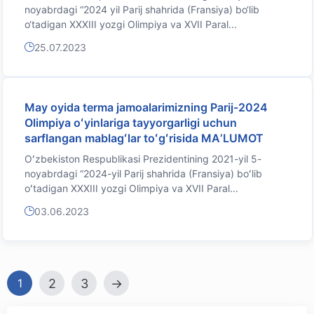
noyabrdagi “2024 yil Parij shahrida (Fransiya) bo‘lib
o‘tadigan XXXIII yozgi Olimpiya va XVII Paral...
25.07.2023
May oyida terma jamoalarimizning Parij-2024
Olimpiya oʻyinlariga tayyorgarligi uchun
sarflangan mablagʻlar toʻgʻrisida MAʼLUMOT
Oʻzbekiston Respublikasi Prezidentining 2021-yil 5-
noyabrdagi “2024-yil Parij shahrida (Fransiya) boʻlib
oʻtadigan XXXIII yozgi Olimpiya va XVII Paral...
03.06.2023
2
3
→
1