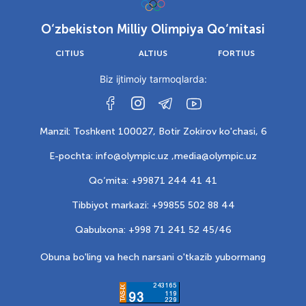
O‘zbekiston Milliy Olimpiya Qo‘mitasi
CITIUS
ALTIUS
FORTIUS
Biz ijtimoiy tarmoqlarda:
Manzil: Toshkent 100027, Botir Zokirov ko'chasi, 6
E-pochta: info@olympic.uz ,
media@olympic.uz
Qo‘mita: +99871 244 41 41
Tibbiyot markazi: +99855 502 88 44
Qabulxona: +998 71 241 52 45/46
Obuna bo'ling va hech narsani o'tkazib yubormang