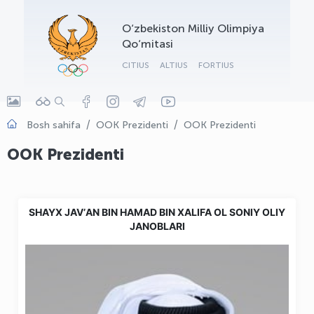
OLYMPCHIK AI - yordamchi
O‘zbekiston Milliy Olimpiya
Onlayn · olympic.uz
Qo‘mitasi
CITIUS
ALTIUS
FORTIUS
Bosh sahifa
OOK Prezidenti
OOK Prezidenti
OOK Prezidenti
SHAYX JAVʼAN BIN HAMAD BIN XALIFA OL SONIY OLIY
JANOBLARI