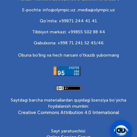
E-pochta: info@olympic.uz ,
media@olympic.uz
Qo‘mita: +99871 244 41 41
Tibbiyot markazi: +99855 502 88 44
Qabulxona: +998 71 241 52 45/46
Obuna bo'ling va hech narsani o'tkazib yubormang
Saytdagi barcha materiallardan quyidagi lisenziya bo‘yicha
foydalanish mumkin:
Creative Commons Attribution 4.0 International
.
Sayt yaratuvchisi: