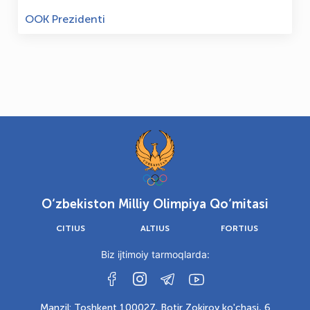
OOK Prezidenti
O‘zbekiston Milliy Olimpiya Qo‘mitasi
CITIUS
ALTIUS
FORTIUS
Biz ijtimoiy tarmoqlarda:
Manzil: Toshkent 100027, Botir Zokirov ko'chasi, 6