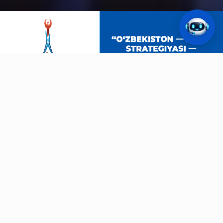
OSIYO O'YINLARI
Aichi-Nagoya-2026
19.09.2026
42
KUN
YOSHLAR OLIMPIADASI