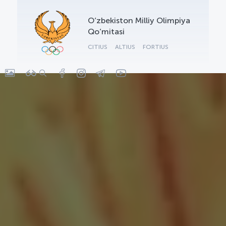
OLYMPCHIK AI - yordamchi
O‘zbekiston Milliy Olimpiya
Onlayn · olympic.uz
Qo‘mitasi
CITIUS
ALTIUS
FORTIUS