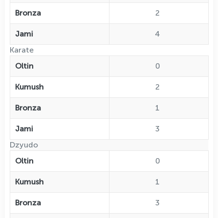
Bronza
2
Jami
4
Karate
Oltin
0
Kumush
2
Bronza
1
Jami
3
Dzyudo
Oltin
0
Kumush
1
Bronza
3