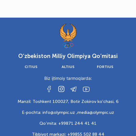
O‘zbekiston Milliy Olimpiya Qo‘mitasi
CITIUS
ALTIUS
FORTIUS
Biz ijtimoiy tarmoqlarda:
Manzil: Toshkent 100027, Botir Zokirov ko'chasi, 6
E-pochta: info@olympic.uz ,
media@olympic.uz
Qo‘mita: +99871 244 41 41
Tibbiyot markazi: +99855 502 88 44