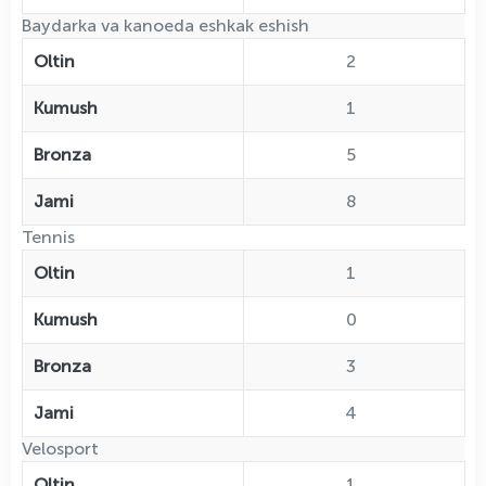
Baydarka va kanoeda eshkak eshish
Oltin
2
Kumush
1
Bronza
5
Jami
8
Tennis
Oltin
1
Kumush
0
Bronza
3
Jami
4
Velosport
Oltin
1