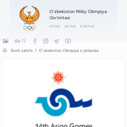
OLYMPCHIK AI - yordamchi
O‘zbekiston Milliy Olimpiya
Onlayn · olympic.uz
Qo‘mitasi
CITIUS
ALTIUS
FORTIUS
Bosh sahifa
O‘zbekiston Olimpiya o‘yinlarida