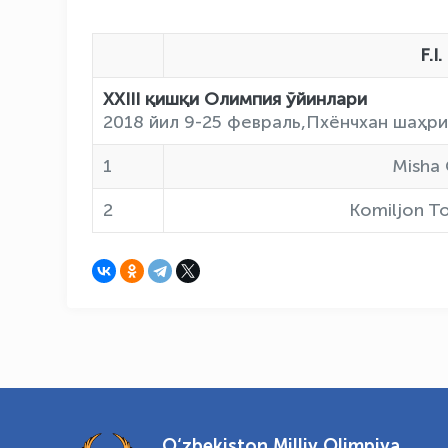
MAʼLU
F.I.
XXIII
қишқи Олимпия ўйинлари
2018 йил 9-25 февраль,Пхёнчхан шаҳри
1
Misha
2
Komiljon T
O‘zbekiston Milliy Olimpiya