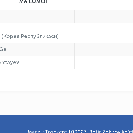
MOT
 (Корея Республикаси)
 Ge
o‘xtayev
Manzil: Toshkent 100027, Botir Zokirov ko'ch