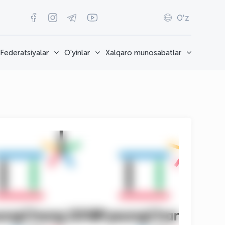
O'z
Federatsiyalar
O'yinlar
Xalqaro munosabatlar