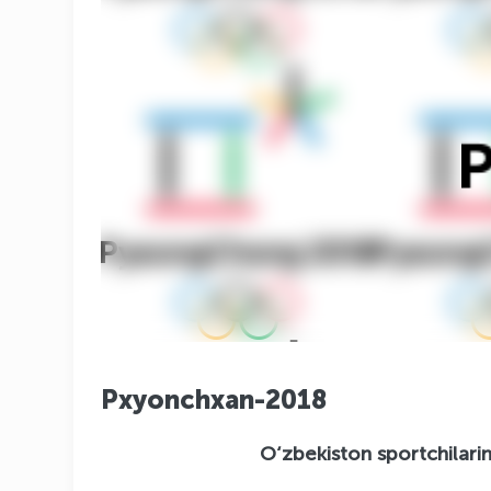
Pxyonchxan-2018
O‘zbekiston sportchilarining qishqi 