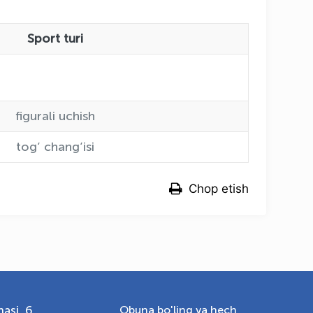
Sport turi
OLYMPCHIK AI - yordamchi
Onlayn · olympic.uz
figurali uchish
tog‘ chang‘isi
Chop etish
asi, 6
Obuna bo'ling va hech