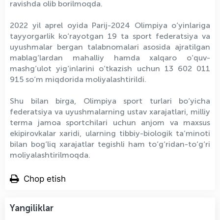
ravishda olib borilmoqda.
2022 yil aprel oyida Parij-2024 Olimpiya o‘yinlariga
tayyorgarlik ko‘rayotgan 19 ta sport federatsiya va
uyushmalar bergan talabnomalari asosida ajratilgan
mablag‘lardan mahalliy hamda xalqaro o‘quv-
mashg‘ulot yig‘inlarini o‘tkazish uchun 13 602 011
915 so‘m miqdorida moliyalashtirildi.
Shu bilan birga, Olimpiya sport turlari bo‘yicha
federatsiya va uyushmalarning ustav xarajatlari, milliy
terma jamoa sportchilari uchun anjom va maxsus
ekipirovkalar xaridi, ularning tibbiy-biologik ta’minoti
bilan bog‘liq xarajatlar tegishli ham to‘g‘ridan-to‘g‘ri
moliyalashtirilmoqda.
Chop etish
Yangiliklar