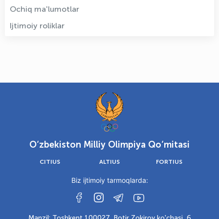
Ochiq ma'lumotlar
Ijtimoiy roliklar
O‘zbekiston Milliy Olimpiya Qo‘mitasi
CITIUS
ALTIUS
FORTIUS
Biz ijtimoiy tarmoqlarda:
Manzil: Toshkent 100027, Botir Zokirov ko'chasi, 6