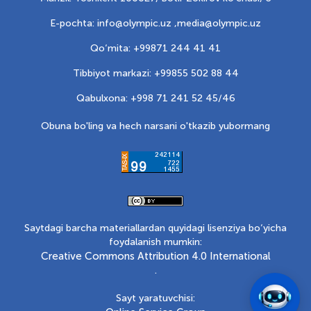
E-pochta: info@olympic.uz ,
media@olympic.uz
Qo‘mita: +99871 244 41 41
Tibbiyot markazi: +99855 502 88 44
Qabulxona: +998 71 241 52 45/46
Obuna bo'ling va hech narsani o'tkazib yubormang
Saytdagi barcha materiallardan quyidagi lisenziya bo‘yicha
foydalanish mumkin:
Creative Commons Attribution 4.0 International
.
Sayt yaratuvchisi: