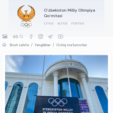
OLYMPCHIK AI - yordamchi
O‘zbekiston Milliy Olimpiya
Onlayn · olympic.uz
Qo‘mitasi
CITIUS
ALTIUS
FORTIUS
Bosh sahifa
Yangiliklar
Ochiq ma'lumotlar