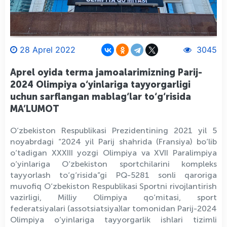
28 Aprel 2022
3045
Aprel oyida terma jamoalarimizning Parij-
2024 Olimpiya o‘yinlariga tayyorgarligi
uchun sarflangan mablag‘lar to‘g‘risida
MA’LUMOT
O‘zbekiston Respublikasi Prezidentining 2021 yil 5
noyabrdagi “2024 yil Parij shahrida (Fransiya) bo‘lib
o‘tadigan XXXIII yozgi Olimpiya va XVII Paralimpiya
o‘yinlariga O‘zbekiston sportchilarini kompleks
tayyorlash to‘g‘risida”gi PQ-5281 sonli qaroriga
muvofiq O‘zbekiston Respublikasi Sportni rivojlantirish
vazirligi, Milliy Olimpiya qo‘mitasi, sport
federatsiyalari (assotsiatsiya)lar tomonidan Parij-2024
Olimpiya o‘yinlariga tayyorgarlik ishlari tizimli