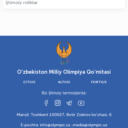
Ijtimoiy roliklar
O‘zbekiston Milliy Olimpiya Qo‘mitasi
CITIUS
ALTIUS
FORTIUS
Biz ijtimoiy tarmoqlarda:
Manzil: Toshkent 100027, Botir Zokirov ko'chasi, 6
E-pochta: info@olympic.uz ,
media@olympic.uz