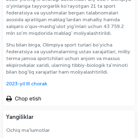
oʻyinlariga tayyorgarlik koʻrayotgan 21 ta sport
federatsiya va uyushmalar bergan talabnomalari
asosida ajratilgan mablagʻlardan mahalliy hamda
xalqaro oʻquv-mashgʻulot yigʻinlari uchun 43 759.2
mln soʻm miqdorida mablagʻ moliyalashtirildi.
Shu bilan birga, Olimpiya sport turlari boʻyicha
federatsiya va uyushmalarning ustav xarajatlari, milliy
terma jamoa sportchilari uchun anjom va maxsus
ekipirovkalar xaridi, ularning tibbiy-biologik taʼminoti
bilan bogʻliq xarajatlar ham moliyalashtirildi.
2023-yil III chorak
Chop etish
Yangiliklar
Ochiq ma'lumotlar