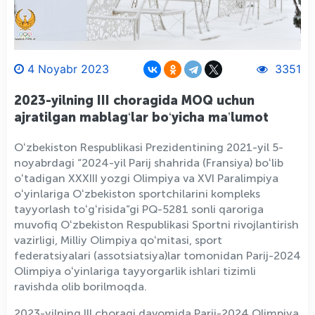
4 Noyabr 2023
3351
2023-yilning III choragida MOQ uchun
ajratilgan mablagʻlar boʻyicha maʼlumot
Oʻzbekiston Respublikasi Prezidentining 2021-yil 5-
noyabrdagi “2024-yil Parij shahrida (Fransiya) boʻlib
oʻtadigan XXXIII yozgi Olimpiya va XVI Paralimpiya
oʻyinlariga Oʻzbekiston sportchilarini kompleks
tayyorlash toʻgʻrisida”gi PQ-5281 sonli qaroriga
muvofiq Oʻzbekiston Respublikasi Sportni rivojlantirish
vazirligi, Milliy Olimpiya qoʻmitasi, sport
federatsiyalari (assotsiatsiya)lar tomonidan Parij-2024
Olimpiya oʻyinlariga tayyorgarlik ishlari tizimli
ravishda olib borilmoqda.
2023-yilning III choragi davomida Parij-2024 Olimpiya