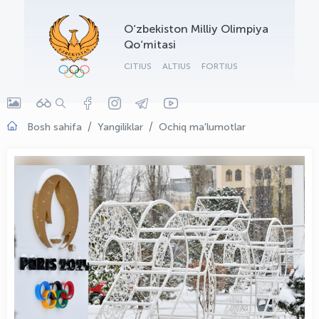
OLYMPCHIK AI - yordamchi
O‘zbekiston Milliy Olimpiya
Onlayn · olympic.uz
Qo‘mitasi
CITIUS
ALTIUS
FORTIUS
Bosh sahifa
Yangiliklar
Ochiq ma'lumotlar