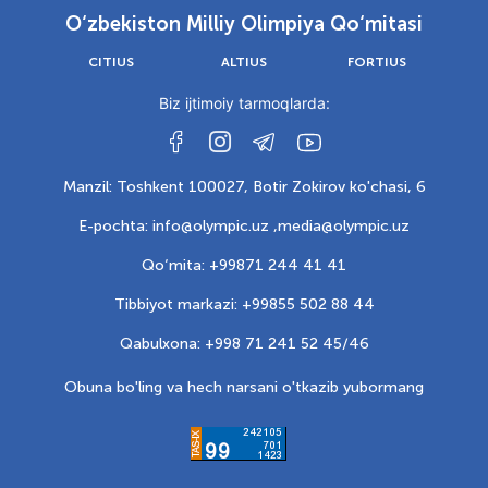
O‘zbekiston Milliy Olimpiya Qo‘mitasi
CITIUS
ALTIUS
FORTIUS
Biz ijtimoiy tarmoqlarda:
Manzil: Toshkent 100027, Botir Zokirov ko'chasi, 6
E-pochta: info@olympic.uz ,
media@olympic.uz
Qo‘mita: +99871 244 41 41
Tibbiyot markazi: +99855 502 88 44
Qabulxona: +998 71 241 52 45/46
Obuna bo'ling va hech narsani o'tkazib yubormang