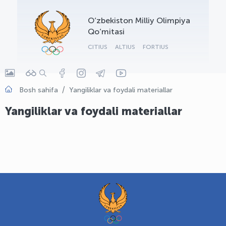
OLYMPCHIK AI - yordamchi
O‘zbekiston Milliy Olimpiya
Onlayn · olympic.uz
Qo‘mitasi
CITIUS
ALTIUS
FORTIUS
Bosh sahifa
Yangiliklar va foydali materiallar
Yangiliklar va foydali materiallar