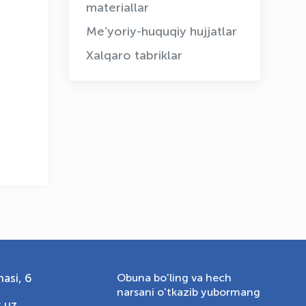
materiallar
Me’yoriy-huquqiy hujjatlar
OLYMPCHIK AI - yordamchi
Xalqaro tabriklar
Onlayn · olympic.uz
asi, 6
Obuna bo'ling va hech
narsani o'tkazib yubormang
.uz