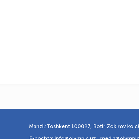
Manzil: Toshkent 100027, Botir Zokirov ko'ch
E-pochta: info@olympic.uz ,
media@olympic