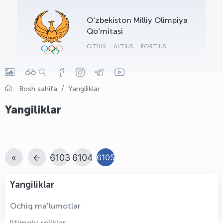
OLYMPCHIK AI - yordamchi
O‘zbekiston Milliy Olimpiya
Onlayn · olympic.uz
Qo‘mitasi
CITIUS
ALTIUS
FORTIUS
Bosh sahifa
Yangiliklar
Yangiliklar
«
←
6103
6104
6105
Yangiliklar
Ochiq ma'lumotlar
Ijtimoiy roliklar