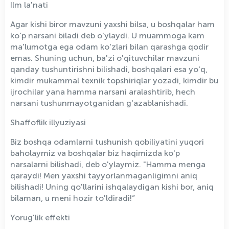
Ilm la'nati
Agar kishi biror mavzuni yaxshi bilsa, u boshqalar ham
ko'p narsani biladi deb o'ylaydi. U muammoga kam
ma'lumotga ega odam ko'zlari bilan qarashga qodir
emas. Shuning uchun, ba'zi o'qituvchilar mavzuni
qanday tushuntirishni bilishadi, boshqalari esa yo'q,
kimdir mukammal texnik topshiriqlar yozadi, kimdir bu
ijrochilar yana hamma narsani aralashtirib, hech
narsani tushunmayotganidan g'azablanishadi.
Shaffoflik illyuziyasi
Biz boshqa odamlarni tushunish qobiliyatini yuqori
baholaymiz va boshqalar biz haqimizda ko'p
narsalarni bilishadi, deb o'ylaymiz. "Hamma menga
qaraydi! Men yaxshi tayyorlanmaganligimni aniq
bilishadi! Uning qo'llarini ishqalaydigan kishi bor, aniq
bilaman, u meni hozir to'ldiradi!”
Yorug'lik effekti