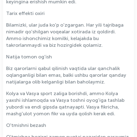
keyingina erishish mumkin edi.
Tarix effekti oxiri
Bilamizki, ular juda ko'p o'zgargan. Har yili tajribaga
nimadir qo'shilgan voqealar xotirada iz qoldirdi.
Ammo ishonchimiz komilki, kelajakda bu
takrorlanmaydi va biz hozirgidek qolamiz.
Natija tomon og'ish
Biz qarorlarni qabul qilinish vaqtida ular qanchalik
oqlanganligi bilan emas, balki ushbu qarorlar qanday
natijalarga olib kelganligi bilan baholaymiz.
Kolya va Vasya sport zaliga borishdi, ammo Kolya
yaxshi ishlamoqda va Vasya toshni oyog'iga tashlab
yubordi va endi gipsda qatnayapti. Vasya fikricha,
mashg'ulot yomon fikr va uyda qolish kerak edi.
O'tmishni bezash
O'tmishga hozirgi zamon nuqtai nazaridan qaraymiz.