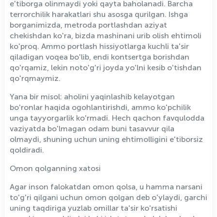
e'tiborga olinmaydi yoki qayta baholanadi. Barcha
terrorchilik harakatlari shu asosga qurilgan. Ishga
borganimizda, metroda portlashdan aziyat
chekishdan ko'ra, bizda mashinani urib olish ehtimoli
ko'proq. Ammo portlash hissiyotlarga kuchli ta'sir
qiladigan voqea bo'lib, endi kontsertga borishdan
qo'rqamiz, lekin noto'g'ri joyda yo'lni kesib o'tishdan
qo'rqmaymiz.
Yana bir misol: aholini yaqinlashib kelayotgan
bo'ronlar haqida ogohlantirishdi, ammo ko'pchilik
unga tayyorgarlik ko'rmadi. Hech qachon favqulodda
vaziyatda bo'lmagan odam buni tasavvur qila
olmaydi, shuning uchun uning ehtimolligini e'tiborsiz
qoldiradi.
Omon qolganning xatosi
Agar inson falokatdan omon qolsa, u hamma narsani
to'g'ri qilgani uchun omon qolgan deb o'ylaydi, garchi
uning taqdiriga yuzlab omillar ta'sir ko'rsatishi