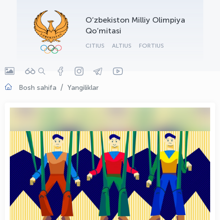
OLYMPCHIK AI - yordamchi
O‘zbekiston Milliy Olimpiya
Onlayn · olympic.uz
Qo‘mitasi
CITIUS
ALTIUS
FORTIUS
Bosh sahifa
Yangiliklar