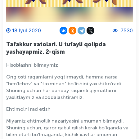
18 Iyul 2020
7530
Tafakkur xatolari. U tufayli qolipda
yashayapmiz. 2-qism
Hisoblashni bilmaymiz
Ong osti raqamlarni yoqtirmaydi, hamma narsa
"beo'lchov" va "taxminan" bo'lishini yaxshi ko'radi.
Shuning uchun har qanday raqamli qiymatlarni
yaxlitlaymiz va soddalashtiramiz.
Ehtimolni rad etish
Miyamiz ehtimollik nazariyasini umuman bilmaydi.
Shuning uchun, qaror qabul qilish kerak bo'lganda va
bilim etarli bo'lmaganda, kichik xavflar umuman