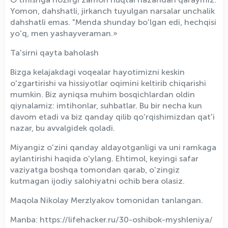
Yomon, dahshatli, jirkanch tuyulgan narsalar unchalik
dahshatli emas. "Menda shunday bo'lgan edi, hechqisi
yo'q, men yashayveraman.»
Ta'sirni qayta baholash
Bizga kelajakdagi voqealar hayotimizni keskin
o'zgartirishi va hissiyotlar oqimini keltirib chiqarishi
mumkin. Biz ayniqsa muhim bosqichlardan oldin
qiynalamiz: imtihonlar, suhbatlar. Bu bir necha kun
davom etadi va biz qanday qilib qo'rqishimizdan qat'i
nazar, bu avvalgidek qoladi.
Miyangiz o'zini qanday aldayotganligi va uni ramkaga
aylantirishi haqida o'ylang. Ehtimol, keyingi safar
vaziyatga boshqa tomondan qarab, o'zingiz
kutmagan ijodiy salohiyatni ochib bera olasiz.
Maqola Nikolay Merzlyakov tomonidan tanlangan.
Manba: https://lifehacker.ru/30-oshibok-myshleniya/