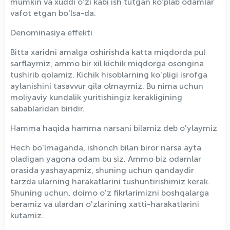
mumkin va xuddi o'zi kabi ish tutgan ko'plab odamlar
vafot etgan bo'lsa-da.
Denominasiya effekti
Bitta xaridni amalga oshirishda katta miqdorda pul
sarflaymiz, ammo bir xil kichik miqdorga osongina
tushirib qolamiz. Kichik hisoblarning ko'pligi isrofga
aylanishini tasavvur qila olmaymiz. Bu nima uchun
moliyaviy kundalik yuritishingiz kerakligining
sabablaridan biridir.
Hamma haqida hamma narsani bilamiz deb o'ylaymiz
Hech bo'lmaganda, ishonch bilan biror narsa ayta
oladigan yagona odam bu siz. Ammo biz odamlar
orasida yashayapmiz, shuning uchun qandaydir
tarzda ularning harakatlarini tushuntirishimiz kerak.
Shuning uchun, doimo o'z fikrlarimizni boshqalarga
beramiz va ulardan o'zlarining xatti-harakatlarini
kutamiz.