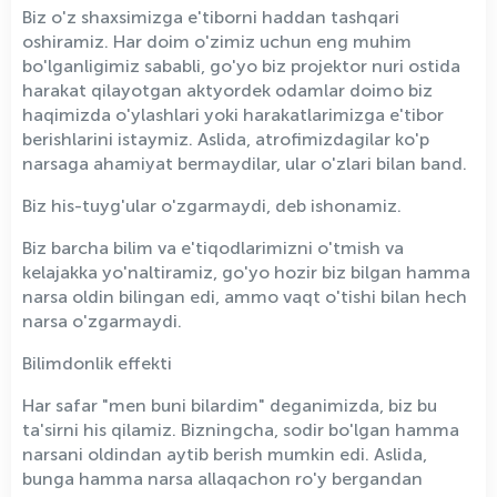
Biz o'z shaxsimizga e'tiborni haddan tashqari
oshiramiz. Har doim o'zimiz uchun eng muhim
bo'lganligimiz sababli, go'yo biz projektor nuri ostida
harakat qilayotgan aktyordek odamlar doimo biz
haqimizda o'ylashlari yoki harakatlarimizga e'tibor
berishlarini istaymiz. Aslida, atrofimizdagilar ko'p
narsaga ahamiyat bermaydilar, ular o'zlari bilan band.
Biz his-tuyg'ular o'zgarmaydi, deb ishonamiz.
Biz barcha bilim va e'tiqodlarimizni o'tmish va
kelajakka yo'naltiramiz, go'yo hozir biz bilgan hamma
narsa oldin bilingan edi, ammo vaqt o'tishi bilan hech
narsa o'zgarmaydi.
Bilimdonlik effekti
Har safar "men buni bilardim" deganimizda, biz bu
ta'sirni his qilamiz. Bizningcha, sodir bo'lgan hamma
narsani oldindan aytib berish mumkin edi. Aslida,
bunga hamma narsa allaqachon ro'y bergandan