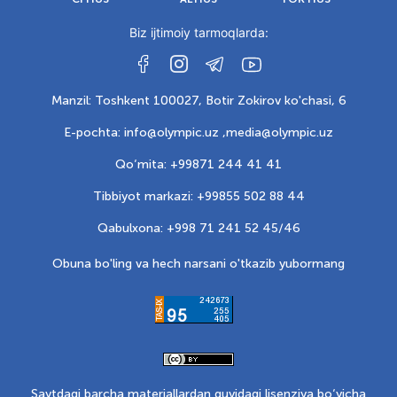
Biz ijtimoiy tarmoqlarda:
Manzil: Toshkent 100027, Botir Zokirov ko'chasi, 6
E-pochta: info@olympic.uz ,
media@olympic.uz
Qo‘mita: +99871 244 41 41
Tibbiyot markazi: +99855 502 88 44
Qabulxona: +998 71 241 52 45/46
Obuna bo'ling va hech narsani o'tkazib yubormang
Saytdagi barcha materiallardan quyidagi lisenziya bo‘yicha