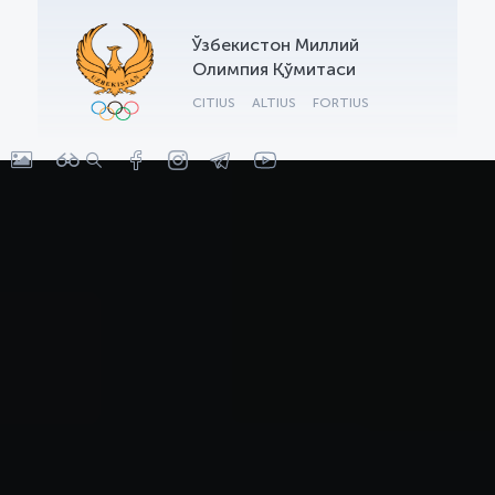
OLYMPCHIK AI - yordamchi
Ўзбекистон Миллий
Онлайн · olympic.uz
Олимпия Қўмитаси
CITIUS
ALTIUS
FORTIUS