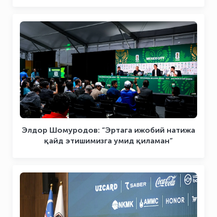
Элдор Шомуродов: “Эртага ижобий натижа
қайд этишимизга умид қиламан”