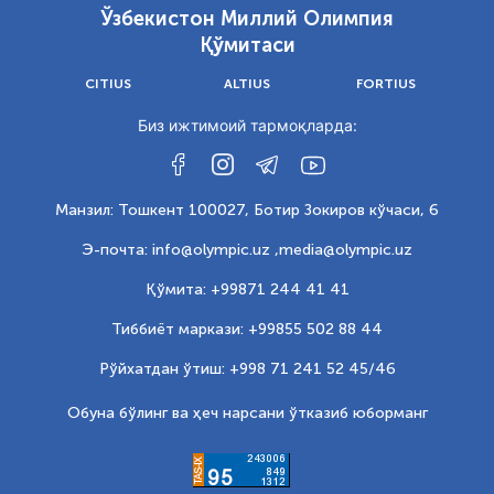
Ўзбекистон Миллий Олимпия
Қўмитаси
CITIUS
ALTIUS
FORTIUS
Биз ижтимоий тармоқларда:
Манзил: Тошкент 100027, Ботир Зокиров кўчаси, 6
Э-почта: info@olympic.uz ,
media@olympic.uz
Қўмита: +99871 244 41 41
Тиббиёт маркази: +99855 502 88 44
Рўйхатдан ўтиш: +998 71 241 52 45/46
Обуна бўлинг ва ҳеч нарсани ўтказиб юборманг