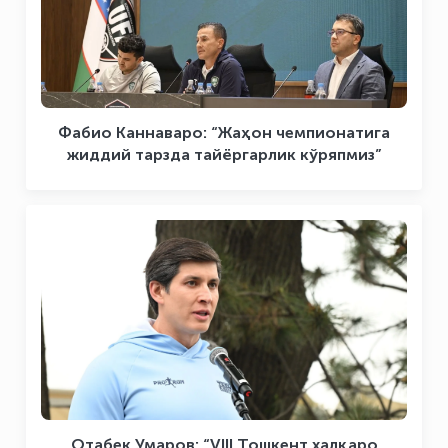
Фабио Каннаваро: “Жаҳон чемпионатига
жиддий тарзда тайёргарлик кўряпмиз”
Отабек Умаров: “VIII Тошкент халқаро