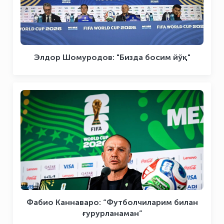
Элдор Шомуродов: "Бизда босим йўқ"
Фабио Каннаваро: “Футболчиларим билан
ғурурланаман”