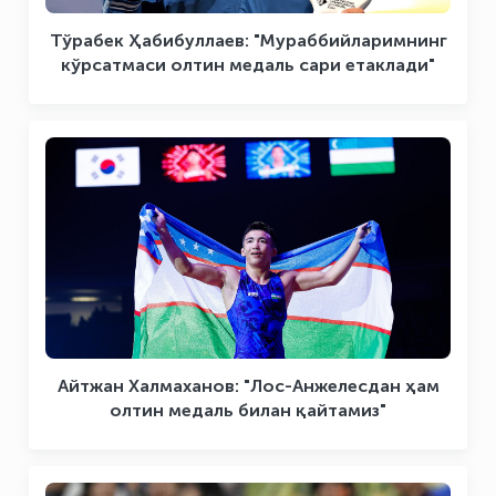
Тўрабек Ҳабибуллаев: "Мураббийларимнинг
кўрсатмаси олтин медаль сари етаклади"
Айтжан Халмаханов: "Лос-Анжелесдан ҳам
олтин медаль билан қайтамиз"