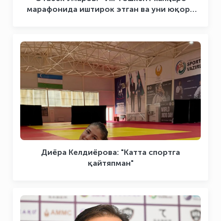
марафонида иштирок этган ва уни юқори
савияда ташкил этишда хизмат қилганларга
миннатдорчилик билдирамиз”
Диёра Келдиёрова: "Катта спортга
қайтяпман"