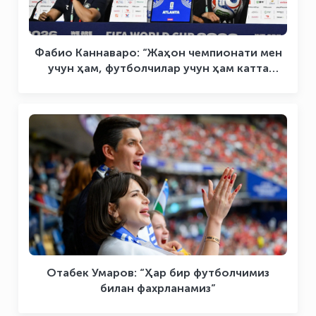
Фабио Каннаваро: “Жаҳон чемпионати мен
учун ҳам, футболчилар учун ҳам катта
тажриба бўлди”
Отабек Умаров: “Ҳар бир футболчимиз
билан фахрланамиз”