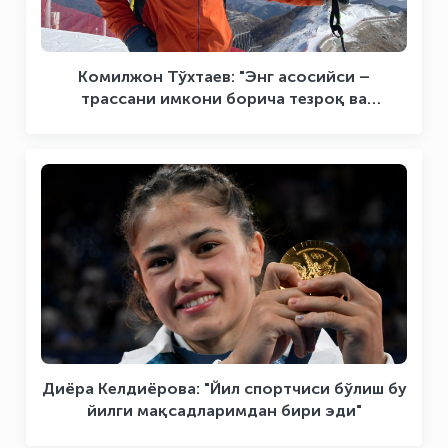
Комилжон Тўхтаев: "Энг асосийси –
трассани имкони борича тезроқ ва
хатоларсиз босиб ўтиш"
Диёра Келдиёрова: "Йил спортчиси бўлиш бу
йилги мақсадларимдан бири эди"