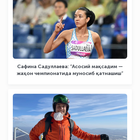
Сафина Садуллаева: “Асосий мақсадим —
жаҳон чемпионатида муносиб қатнашиш”