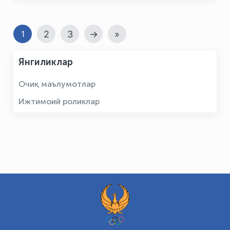
2
3
→
»
1
Янгиликлар
Очиқ маълумотлар
Ижтимоий роликлар