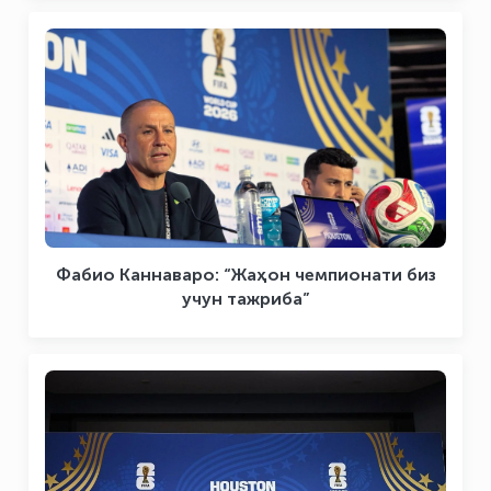
Фабио Каннаваро: “Жаҳон чемпионати биз
учун тажриба”