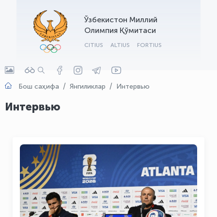
OLYMPCHIK AI - yordamchi
Ўзбекистон Миллий
Онлайн · olympic.uz
Олимпия Қўмитаси
CITIUS
ALTIUS
FORTIUS
Бош саҳифа
Янгиликлар
Интервью
Интервью