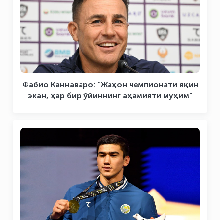
Фабио Каннаваро: “Жаҳон чемпионати яқин
экан, ҳар бир ўйиннинг аҳамияти муҳим”