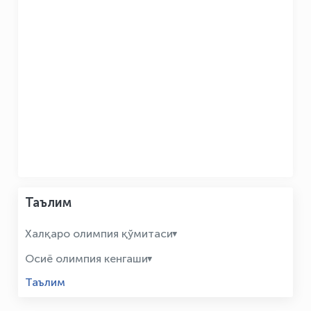
Таълим
Халқаро олимпия қўмитаси
Осиё олимпия кенгаши
Таълим