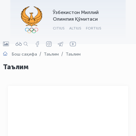
OLYMPCHIK AI - yordamchi
Ўзбекистон Миллий
Онлайн · olympic.uz
Олимпия Қўмитаси
CITIUS
ALTIUS
FORTIUS
Бош саҳифа
Таълим
Таълим
Таълим