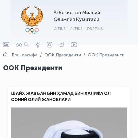
OLYMPCHIK AI - yordamchi
Ўзбекистон Миллий
Онлайн · olympic.uz
Олимпия Қўмитаси
CITIUS
ALTIUS
FORTIUS
Бош саҳифа
ООК Президенти
ООК Президенти
ООК Президенти
ШАЙХ ЖАВЪАН БИН ҲАМАД БИН ХАЛИФА ОЛ
СОНИЙ ОЛИЙ ЖАНОБЛАРИ