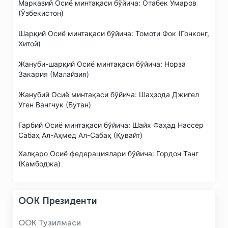
Марказий Осиё минтақаси бўйича: Отабек Умаров
(Ўзбекистон)
Шарқий Осиё минтақаси бўйича: Томоти Фок (Гонконг,
Хитой)
Жануби-шарқий Осиё минтақаси бўйича: Норза
Закария (Малайзия)
Жанубий Осиё минтақаси бўйича: Шаҳзода Джигел
Уген Вангчук (Бутан)
Ғарбий Осиё минтақаси бўйича: Шайх Фаҳад Нассер
Сабаҳ Ал-Аҳмед Ал-Сабаҳ (Қувайт)
Халқаро Осиё федерациялари бўйича: Гордон Танг
(Камбоджа)
ООК Президенти
ООК Тузилмаси