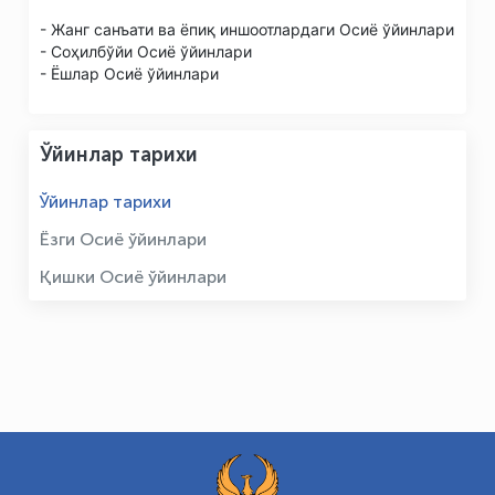
- Жанг санъати ва ёпиқ иншоотлардаги Осиё ўйинлари
- Соҳилбўйи Осиё ўйинлари
- Ёшлар Осиё ўйинлари
Ўйинлар тарихи
Ўйинлар тарихи
Ёзги Осиё ўйинлари
Қишки Осиё ўйинлари