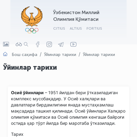
OLYMPCHIK AI - yordamchi
Ўзбекистон Миллий
Онлайн · olympic.uz
Олимпия Қўмитаси
CITIUS
ALTIUS
FORTIUS
Бош саҳифа
Ўйинлар тарихи
Ўйинлар тарихи
Ўйинлар тарихи
Осиё ўйинлари
– 1951 йилдан бери ўтказиладиган
комплекс мусобақадир. У Осиё халқлари ва
давлатлари бирдамлигини янада мустаҳкамлаш
мақсадида ташкил қилинади. Осиё ўйинлари Халқаро
олимпия қўмитаси ва Осиё олимпия кенгаши байроғи
остида ҳар тўрт йилда бир маротаба ўтказилади.
Тарих