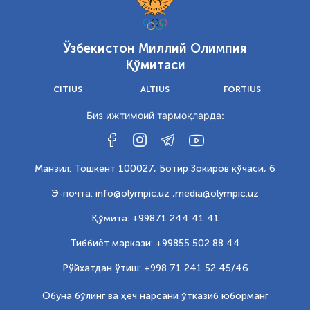
Ўзбекистон Миллий Олимпия
Қўмитаси
CITIUS
ALTIUS
FORTIUS
Биз ижтимоий тармоқларда:
Манзил: Тошкент 100027, Ботир Зокиров кўчаси, 6
Э-почта: info@olympic.uz ,
media@olympic.uz
Қўмита: +99871 244 41 41
Тиббиёт маркази: +99855 502 88 44
Рўйхатдан ўтиш: +998 71 241 52 45/46
Обуна бўлинг ва ҳеч нарсани ўтказиб юборманг