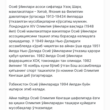
Осиё ўйинлари асоси сифатида Узоқ Шарқ
мамлакатлари – Хитой, Япония ва Филиппин
давлатлари ўртасида 1913-19434 йилларда
ўтказилган мусобақаларни кўрсатиш мумкин.
Лондондаги XIV Олимпия ўйинлари вақтида (1948
йил) Осиё мамлакатлари вакиллари Осиё ўйинлари
ассоциациясини ташкил этиш борасида келишувга
эришадилар. У 1949 йилда Нью-Делидаги
ассамблеяда кўриб чиқилган ва айнан ўша ерда 1951
йилда Нью-Делида Осиё ўйинларини ўтказиш қарори
қабул қилинган. 1982 йилда Осиё ўйинлари
федерацияси ХОҚ томонидан тан олинади. 1982
йилнинг 16 ноябрь куни бўлиб ўтган Бош ассамблеяда
қитъанинг спорт ташкилоти ўз номини Осиё Олимпия
Кенгаши деб ўзгартиради.
Ўзбекистон Осиё ўйинларида 1994 йилдан буён
иштирок этиб келади.
Айни пайтда Осиё Олимпия Кенгаши шафелигида ёзги
ва қишки Олимпия ўйинларидан ташқари қуйидаги
мусобақалар ўтказилади: