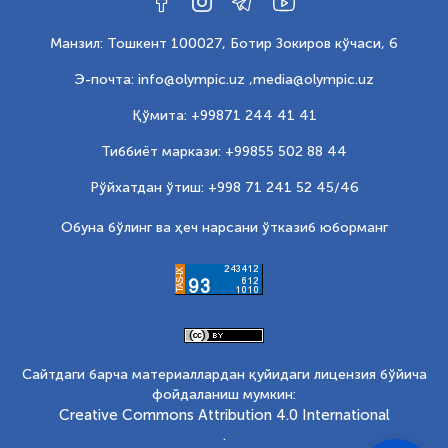
Манзил: Тошкент 100027, Ботир Зокиров кўчаси, 6
Э-почта: info@olympic.uz ,
media@olympic.uz
Қўмита: +99871 244 41 41
Тиббиёт маркази: +99855 502 88 44
Рўйхатдан ўтиш: +998 71 241 52 45/46
Обуна бўлинг ва ҳеч нарсани ўтказиб юборманг
Сайтдаги барча материаллардан қуйидаги лицензия бўйича
фойдаланиш мумкин:
Creative Commons Attribution 4.0 International
.