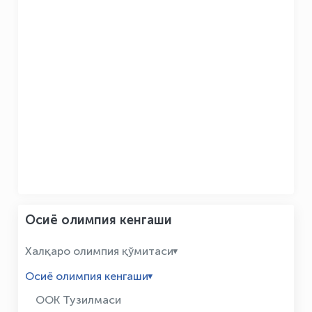
Осиё олимпия кенгаши
Халқаро олимпия қўмитаси
Осиё олимпия кенгаши
ООК Тузилмаси