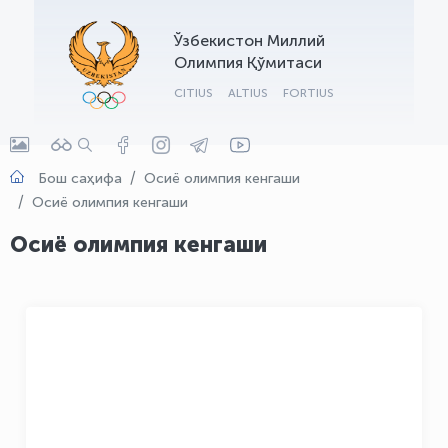
OLYMPCHIK AI - yordamchi
Ўзбекистон Миллий
Онлайн · olympic.uz
Олимпия Қўмитаси
CITIUS
ALTIUS
FORTIUS
Бош саҳифа
Осиё олимпия кенгаши
Осиё олимпия кенгаши
Осиё олимпия кенгаши