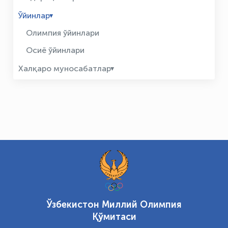
Ўйинлар
Олимпия ўйинлари
Осиё ўйинлари
Халқаро муносабатлар
Ўзбекистон Миллий Олимпия
Қўмитаси