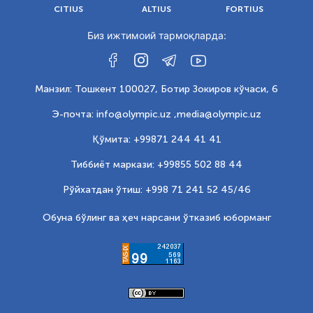
CITIUS
ALTIUS
FORTIUS
Биз ижтимоий тармоқларда:
Манзил: Тошкент 100027, Ботир Зокиров кўчаси, 6
Э-почта: info@olympic.uz ,
media@olympic.uz
Қўмита: +99871 244 41 41
Тиббиёт маркази: +99855 502 88 44
Рўйхатдан ўтиш: +998 71 241 52 45/46
Обуна бўлинг ва ҳеч нарсани ўтказиб юборманг