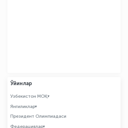
Ўйинлар
Узбекистон МОҚ
Янгиликлар
Президент Олимпиадаси
Федерациялар