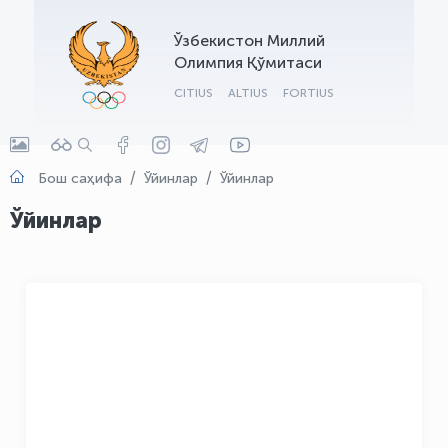
OLYMPCHIK AI - yordamchi
Ўзбекистон Миллий
Онлайн · olympic.uz
Олимпия Қўмитаси
CITIUS
ALTIUS
FORTIUS
Бош саҳифа
Ўйинлар
Ўйинлар
Ўйинлар