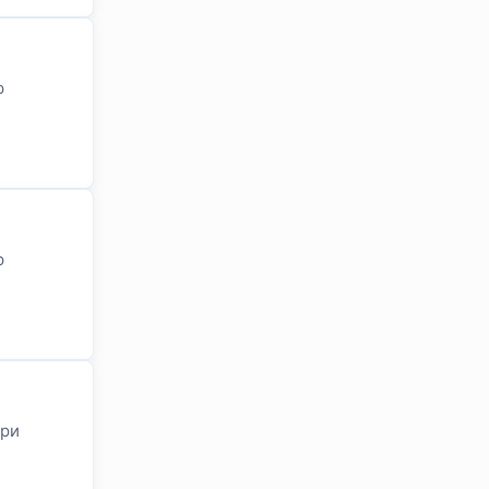
р
р
ари