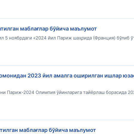
атилган маблағлар бўйича маълумот
л 5 ноябрдаги «2024 йил Париж шаҳрида (Франция) бўлиб ў
омонидан 2023 йил амалга оширилган ишлар юза
ни Париж-2024 Олимпия ўйинларига тайёрлаш борасида 20
атилган маблағлар бўйича маълумот