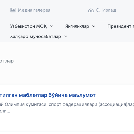
Медиа галерея
Излаш
Узбекистон МОҚ
Янгиликлар
Президент 
Халқаро муносабатлар
отлар
атилган маблағлар бўйича маълумот
ий Олимпия қўмитаси, спорт федерациялари (ассоциация)ла
ли...