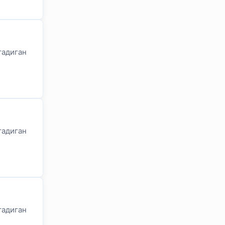
тадиган
тадиган
тадиган