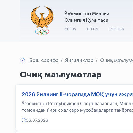
Ўзбекистон Миллий
Олимпия Қўмитаси
CITIUS
ALTIUS
FORTIUS
Бош саҳифа
Янгиликлар
Очиқ маълум
Очиқ маълумотлар
2026 йилнинг II-чорагида МОҚ учун ажр
Ўзбекистон Республикаси Спорт вазирлиги, Милл
томонидан йирик халқаро мусобақаларга тайёргар
06.07.2026