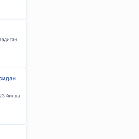
тадиган
сидан
23 йилда