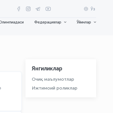
Ўз
Олимпиадаси
Федерациялар
Ўйинлар
Янгиликлар
Очиқ маълумотлар
Ижтимоий роликлар
р