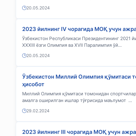
20.05.2024
2023 йилнинг IV чорагида МОҚ учун ажр
Ўзбекистон Республикаси Президентининг 2021 йи
XXXIII ёзги Олимпия ва XVII Паралимпия ўй...
20.05.2024
Ўзбекистон Миллий Олимпия қўмитаси т
ҳисобот
Миллий Олимпия қўмитаси томонидан спортчилар
амалга оширилган ишлар тўғрисида маълумот ...
29.02.2024
2023 йилнинг III чорагида МОҚ учун ажр