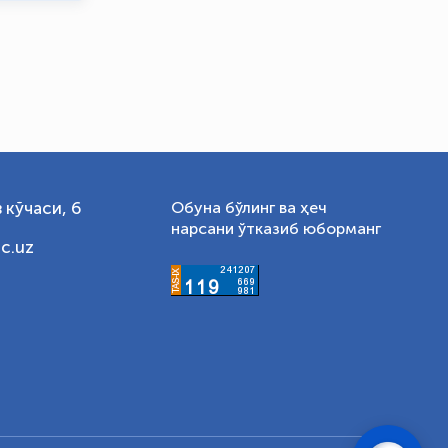
 кўчаси, 6
Обуна бўлинг ва ҳеч
нарсани ўтказиб юборманг
c.uz