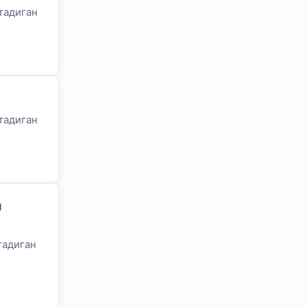
тадиган
тадиган
н
OLYMPCHIK AI - yordamchi
Онлайн · olympic.uz
тадиган