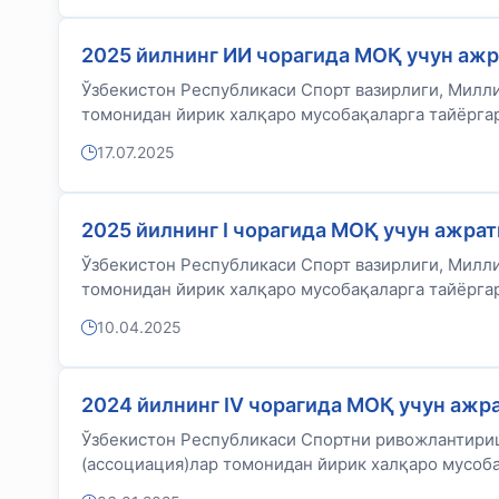
2025 йилнинг ИИ чорагида МОҚ учун ажр
Ўзбекистон Республикаси Спорт вазирлиги, Милл
томонидан йирик халқаро мусобақаларга тайёргар
17.07.2025
2025 йилнинг I чорагида МОҚ учун ажра
Ўзбекистон Республикаси Спорт вазирлиги, Милл
томонидан йирик халқаро мусобақаларга тайёргар
10.04.2025
2024 йилнинг IV чорагида МОҚ учун ажр
Ўзбекистон Республикаси Спортни ривожлантириш
(ассоциация)лар томонидан йирик халқаро мусобақ