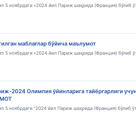
л 5 ноябрдаги «2024 йил Париж шаҳрида (Франция) бўлиб ў
атилган маблағлар бўйича маълумот
л 5 ноябрдаги «2024 йил Париж шаҳрида (Франция) бўлиб ў
иж-2024 Олимпия ўйинларига тайёргарлиги учу
УМОТ
л 5 ноябрдаги “2024 йил Париж шаҳрида (Франция) бўлиб ў