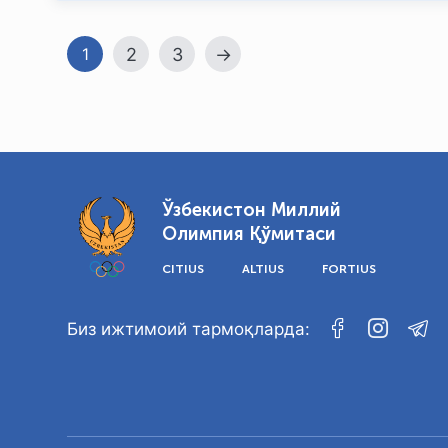
2
3
→
1
Ўзбекистон Миллий
Олимпия Қўмитаси
CITIUS
ALTIUS
FORTIUS
Биз ижтимоий тармоқларда: