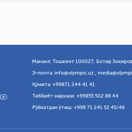
Манзил: Тошкент 100027, Ботир Зокиров
Э-почта: info@olympic.uz ,
media@olympi
Қўмита: +99871 244 41 41
Тиббиёт маркази: +99855 502 88 44
Рўйхатдан ўтиш: +998 71 241 52 45/46