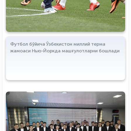
Футбол бўйича Ўзбекистон миллий терма
жамоаси Нью-Йоркда машғулотларни бошлади