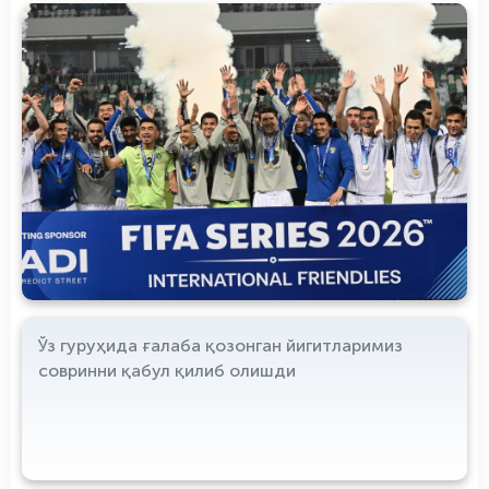
Ўз гуруҳида ғалаба қозонган йигитларимиз
совринни қабул қилиб олишди