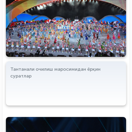
Тантанали очилиш маросимидан ёрқин
суратлар