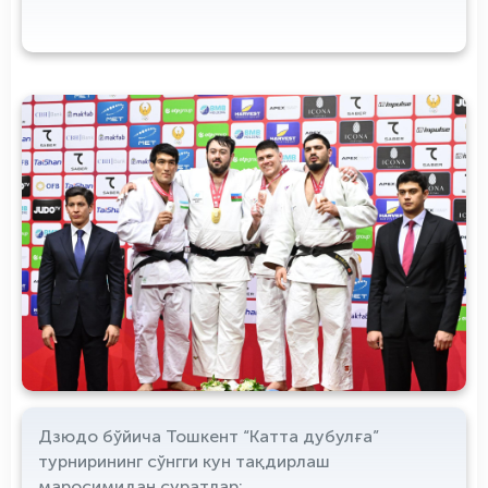
Дзюдо бўйича Тошкент “Катта дубулға”
турнирининг сўнгги кун тақдирлаш
маросимидан суратлар: