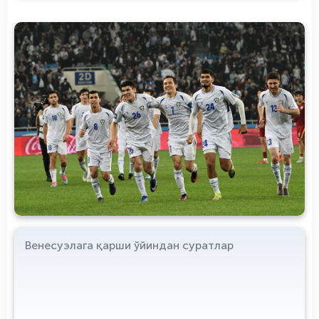
Венесуэлага қарши ўйиндан суратлар