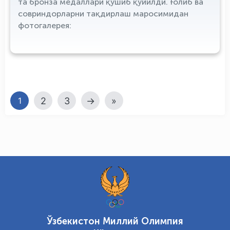
та бронза медаллари қўшиб қўйилди. Ғолиб ва
совриндорларни тақдирлаш маросимидан
фотогалерея:
2
3
→
»
1
Ўзбекистон Миллий Олимпия