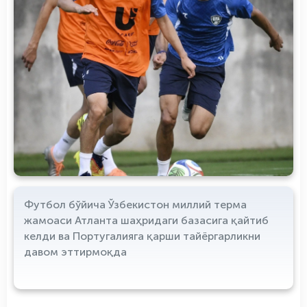
Футбол бўйича Ўзбекистон миллий терма
жамоаси Атланта шаҳридаги базасига қайтиб
келди ва Португалияга қарши тайёргарликни
давом эттирмоқда