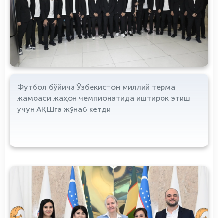
Футбол бўйича Ўзбекистон миллий терма
жамоаси жаҳон чемпионатида иштирок этиш
учун АҚШга жўнаб кетди