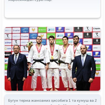
Бугун терма жамоамиз ҳисобига 1 та кумуш ва 2