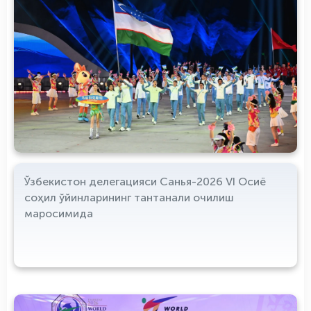
Ўзбекистон делегацияси Санья-2026 VI Осиё
соҳил ўйинларининг тантанали очилиш
маросимида