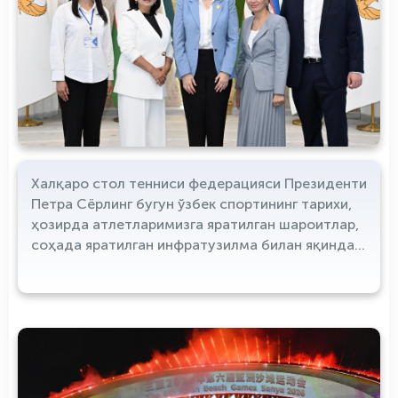
Халқаро стол тенниси федерацияси Президенти
Петра Сёрлинг бугун ўзбек спортининг тарихи,
ҳозирда атлетларимизга яратилган шароитлар,
соҳада яратилган инфратузилма билан яқиндан
танишди.