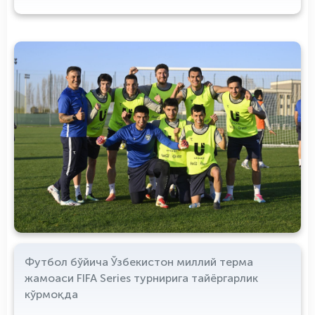
Футбол бўйича Ўзбекистон миллий терма
жамоаси FIFA Series турнирига тайёргарлик
кўрмоқда