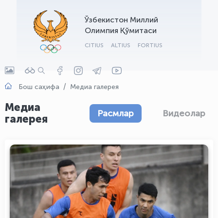
OLYMPCHIK AI - yordamchi
Ўзбекистон Миллий
Онлайн · olympic.uz
Олимпия Қўмитаси
CITIUS
ALTIUS
FORTIUS
Бош саҳифа
Медиа галерея
Медиа
Расмлар
Видеолар
галерея