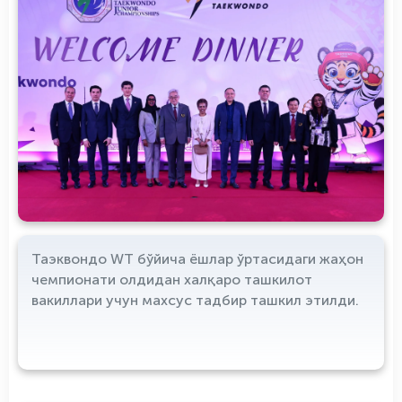
Таэквондо WТ бўйича ёшлар ўртасидаги жаҳон
чемпионати олдидан халқаро ташкилот
вакиллари учун махсус тадбир ташкил этилди.