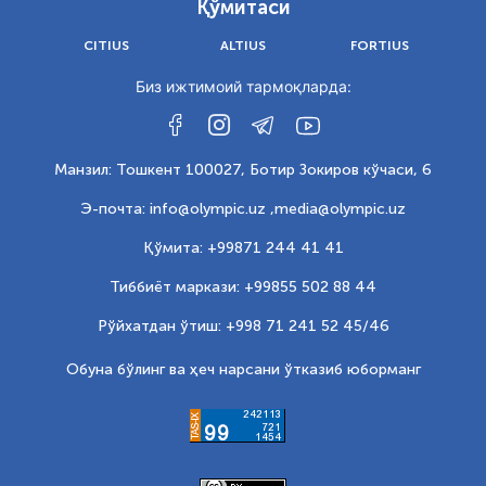
Қўмитаси
CITIUS
ALTIUS
FORTIUS
Биз ижтимоий тармоқларда:
Манзил: Тошкент 100027, Ботир Зокиров кўчаси, 6
Э-почта: info@olympic.uz ,
media@olympic.uz
Қўмита: +99871 244 41 41
Тиббиёт маркази: +99855 502 88 44
Рўйхатдан ўтиш: +998 71 241 52 45/46
Обуна бўлинг ва ҳеч нарсани ўтказиб юборманг