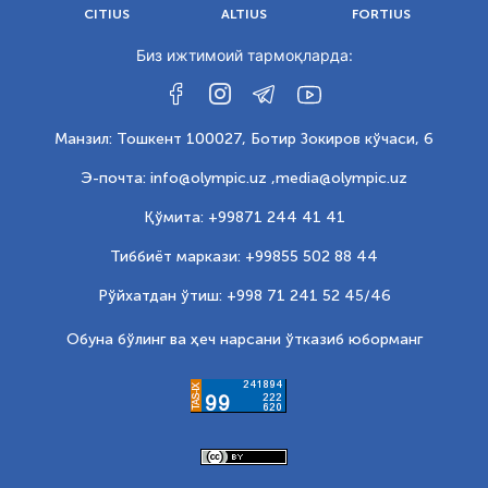
CITIUS
ALTIUS
FORTIUS
Биз ижтимоий тармоқларда:
Манзил: Тошкент 100027, Ботир Зокиров кўчаси, 6
Э-почта: info@olympic.uz ,
media@olympic.uz
Қўмита: +99871 244 41 41
Тиббиёт маркази: +99855 502 88 44
Рўйхатдан ўтиш: +998 71 241 52 45/46
Обуна бўлинг ва ҳеч нарсани ўтказиб юборманг