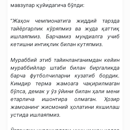
мавзулар қуйидагича бўлди:
“
Жаҳон чемпионатига жиддий тарзда
тайёргарлик кўряпмиз ва жуда қаттиқ
ишлаяпмиз. Барчамиз мундиалга учиб
кетишни интиқлик билан кутяпмиз.
Мураббий этиб тайинланганимдан кейин
мураббийлар штаби билан биргаликда
барча футболчиларни кузатиб бордик.
Кимдир терма жамоага чақирилмаган
бўлса, демак у ўз ўйини билан ҳали мени
етарлича ишонтира олмаган. Ҳозир
жамоанинг жисмоний ҳолатини яхшилаш
устида ишлаяпмиз.