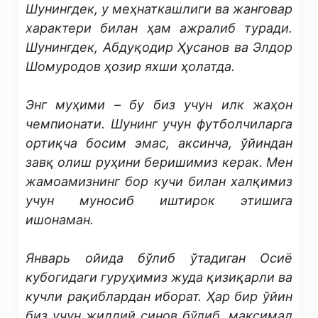
Шунингдек, у меҳнаткашлиги ва жанговар
характери билан ҳам ажралиб туради.
Шунингдек, Абдуқодир Ҳусанов ва Элдор
Шомуродов ҳозир яхши ҳолатда.
Энг муҳими – бу биз учун илк жаҳон
чемпионати. Шунинг учун футболчиларга
ортиқча босим эмас, аксинча, ўйиндан
завқ олиш руҳини беришимиз керак. Мен
жамоамизнинг бор кучи билан халқимиз
учун муносиб иштирок этишига
ишонаман.
Январь ойида бўлиб ўтадиган Осиё
кубогидаги гуруҳимиз жуда қизиқарли ва
кучли рақиблардан иборат. Ҳар бир ўйин
биз учун жиддий синов бўлиб, максимал