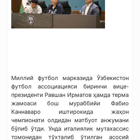
Миллий футбол марказида Ўзбекистон
футбол ассоциацияси биринчи вице-
президенти Равшан Ирматов ҳамда терма
жамоаси бош мураббийи Фабио
Каннаваро иштирокида жаҳон
чемпионати олдидан матбуот анжумани
бўлиб ўтди. Унда италиялик мутахассис
томонидан тўхталиб ўтилган асосий