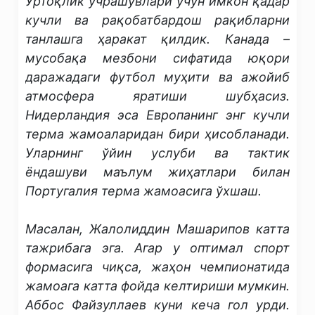
Ўртоқлик учрашувлари учун имкон қадар
кучли ва рақобатбардош рақибларни
танлашга ҳаракат қилдик. Канада –
мусобақа мезбони сифатида юқори
даражадаги футбол муҳити ва ажойиб
атмосфера яратиши шубҳасиз.
Нидерландия эса Европанинг энг кучли
терма жамоаларидан бири ҳисобланади.
Уларнинг ўйин услуби ва тактик
ёндашуви маълум жиҳатлари билан
Португалия терма жамоасига ўхшаш.
Масалан, Жалолиддин Машарипов катта
тажрибага эга. Агар у оптимал спорт
формасига чиқса, жаҳон чемпионатида
жамоага катта фойда келтириши мумкин.
Аббос Файзуллаев куни кеча гол урди.