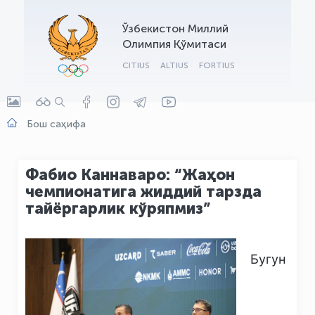
OLYMPCHIK AI - yordamchi
Ўзбекистон Миллий
Онлайн · olympic.uz
Олимпия Қўмитаси
CITIUS
ALTIUS
FORTIUS
Бош саҳифа
Фабио Каннаваро: “Жаҳон
чемпионатига жиддий тарзда
тайёргарлик кўряпмиз”
Бугун