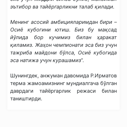
эътибор ва тайёргарликни талаб қилади.
Менинг асосий амбицияларимдан бири –
Осиё кубогини ютиш. Биз бу мақсад
йўлида бор кучимиз билан ҳаракат
қиламиз. Жаҳон чемпионати эса биз учун
тажриба майдони бўлса, Осиё кубогида
эса натижа учун курашамиз
”.
Шунингдек, анжуман давомида Р.Ирматов
терма жамоамизнинг мундиалгача бўлган
даврдаги тайёргарлик режаси билан
таништирди.