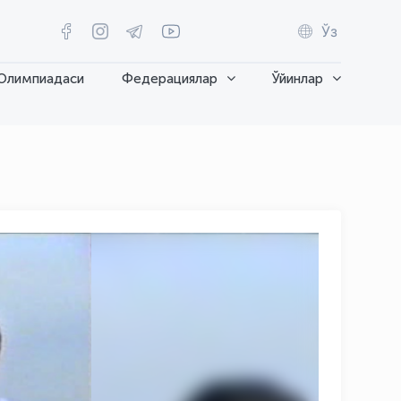
Ўз
Олимпиадаси
Федерациялар
Ўйинлар