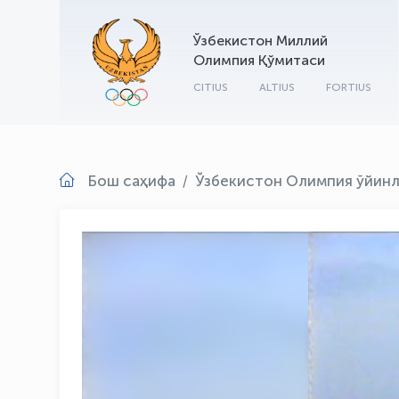
Ўзбекистон Миллий
Олимпия Қўмитаси
CITIUS
ALTIUS
FORTIUS
Бош саҳифа
Ўзбекистон Олимпия ўйин