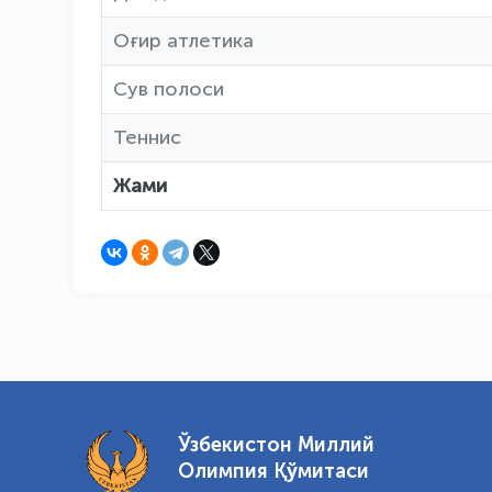
Оғир атлетика
Сув полоси
Теннис
Жами
Ўзбекистон Миллий
Олимпия Қўмитаси