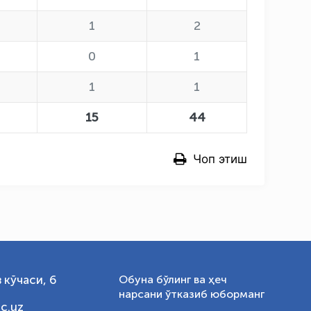
1
2
OLYMPCHIK AI - yordamchi
Онлайн · olympic.uz
0
1
1
1
15
44
Чоп этиш
 кўчаси, 6
Обуна бўлинг ва ҳеч
нарсани ўтказиб юборманг
c.uz