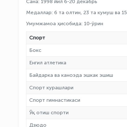
Сана: 1998 йил 6-20 декабрь
Медаллар: 6 та олтин, 23 та кумуш ва 1
Умумжамоа ҳисобида: 10-ўрин
Спорт
Бокс
Енгил атлетика
Байдарка ва каноэда эшкак эшиш
Спорт курашлари
Спорт гимнастикаси
Ўқ отиш спорти
Дзюдо