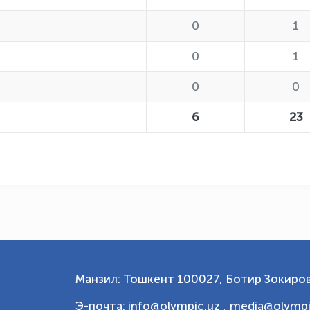
0
1
0
1
0
0
6
23
Манзил: Тошкент 100027, Ботир Зокиров
Э-почта: info@olympic.uz ,
media@olympi