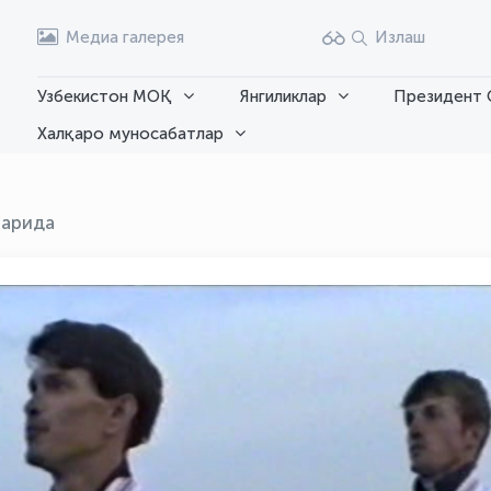
Медиа галерея
Излаш
Узбекистон МОҚ
Янгиликлар
Президент 
Халқаро муносабатлар
ларида