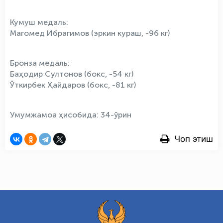
Кумуш медаль:
Магомед Ибрагимов (эркин кураш, -96 кг)
Бронза медаль:
Баҳодир Султонов (бокс, -54 кг)
Ўткирбек Ҳайдаров (бокс, -81 кг)
Умумжамоа ҳисобида: 34-ўрин
Чоп этиш