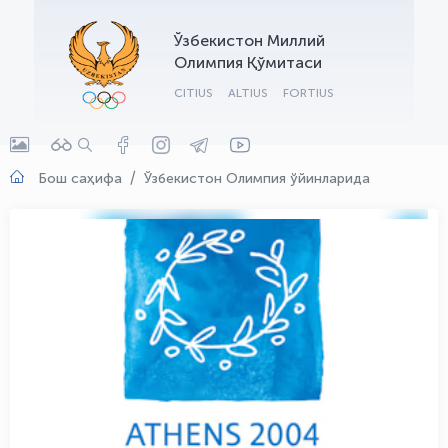
OLYMPCHIK AI - yordamchi
Ўзбекистон Миллий
Онлайн · olympic.uz
Олимпия Қўмитаси
CITIUS
ALTIUS
FORTIUS
Бош саҳифа
Ўзбекистон Олимпия ўйинларида