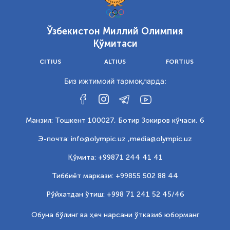
Ўзбекистон Миллий Олимпия
Қўмитаси
CITIUS
ALTIUS
FORTIUS
Биз ижтимоий тармоқларда:
Манзил: Тошкент 100027, Ботир Зокиров кўчаси, 6
Э-почта: info@olympic.uz ,
media@olympic.uz
Қўмита: +99871 244 41 41
Тиббиёт маркази: +99855 502 88 44
Рўйхатдан ўтиш: +998 71 241 52 45/46
Обуна бўлинг ва ҳеч нарсани ўтказиб юборманг