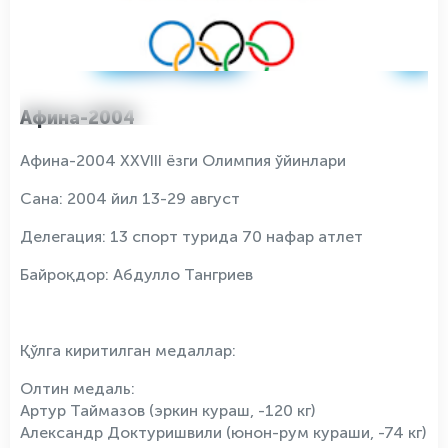
Афина-2004
Афина-2004 XXVIII ёзги Олимпия ўйинлари
Сана: 2004 йил 13-29 август
Делегация: 13 спорт турида 70 нафар атлет
Байроқдор: Абдулло Тангриев
Қўлга киритилган медаллар:
Олтин медаль:
Артур Таймазов (эркин кураш, -120 кг)
Александр Доктуришвили (юнон-рум кураши, -74 кг)