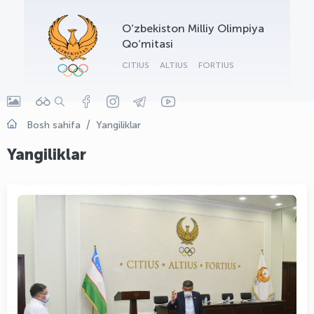
OLYMPCHIK AI - yordamchi
O‘zbekiston Milliy Olimpiya
Onlayn · olympic.uz
Qo‘mitasi
CITIUS
ALTIUS
FORTIUS
Bosh sahifa
Yangiliklar
Yangiliklar