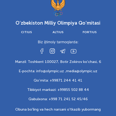
O‘zbekiston Milliy Olimpiya Qo‘mitasi
CITIUS
ALTIUS
FORTIUS
Biz ijtimoiy tarmoqlarda:
Manzil: Toshkent 100027, Botir Zokirov ko'chasi, 6
E-pochta: info@olympic.uz ,
media@olympic.uz
Qo‘mita: +99871 244 41 41
Tibbiyot markazi: +99855 502 88 44
Qabulxona: +998 71 241 52 45/46
Obuna bo'ling va hech narsani o'tkazib yubormang