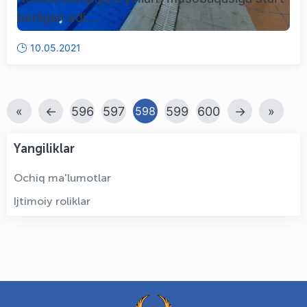
berilgan edi....
10.05.2021
«
←
596
597
599
600
→
»
598
Yangiliklar
Ochiq ma'lumotlar
Ijtimoiy roliklar