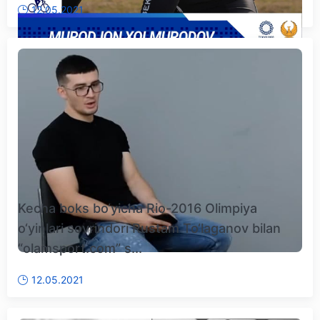
12.05.2021
Kecha boks bo‘yicha Rio-2016 Olimpiya
o‘yinlari sovrindori Rustam To‘laganov bilan
“olamsport.com” s...
12.05.2021