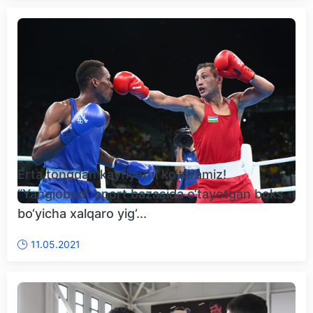
Erta tongdan kayfiyatni ko‘taramiz!
“Yangiobod” sport bazasida o‘tayotgan boks
bo‘yicha xalqaro yig‘...
11.05.2021