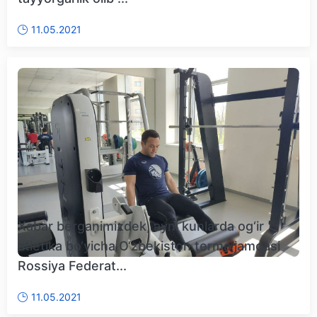
11.05.2021
Xabar berganimizdek, ayni kunlarda og‘ir
atletika bo‘yicha O‘zbekiston terma jamoasi
Rossiya Federat...
11.05.2021