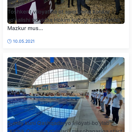
Toshkent viloyatida ot sportining konkur
yo‘nalishi bo‘yicha Hokim kubogi tashkil etildi.
Mazkur mus...
10.05.2021
5-may kuni Qashqadaryo viloyati bo‘ylab
“Kichik Olimpiya o‘yinlari” musobaqasiga start