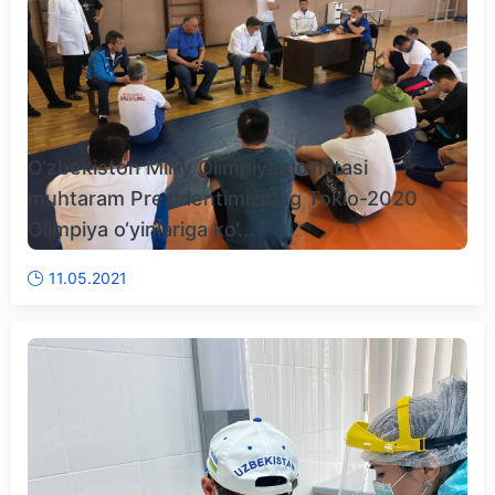
O‘zbekiston Milliy Olimpiya qo‘mitasi
muhtaram Prezidentimizning Tokio-2020
Olimpiya o‘yinlariga ko‘...
11.05.2021