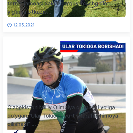
terma jamoasi xalqaro o‘quv-mashg‘ulot
yig‘inini o‘tkazis...
12.05.2021
O‘zbekiston Milliy Olimpiya qo‘mitasi yo‘lga
qo‘ygan “Ular Tokioda yurt sharafini himoya
qilishadi” ...