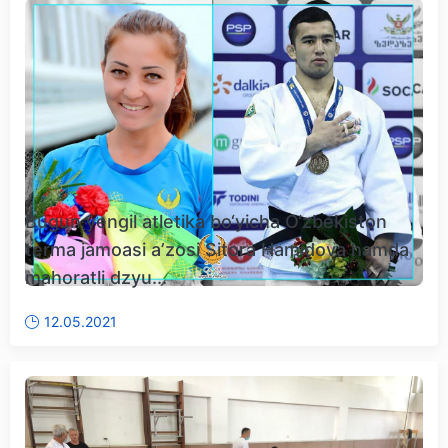
Bugun yengil atletika bo‘yicha O‘zbekiston
terma jamoasi aʼzosi Sitora Hamidova hamda
mahoratli dzyu...
12.05.2021