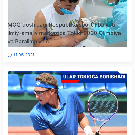
MOQ qoshidagi Respublika sport tibbiyoti
ilmiy-amaliy markazida Tokio-2020 Olimpiya
va Paralimpiya o...
11.05.2021