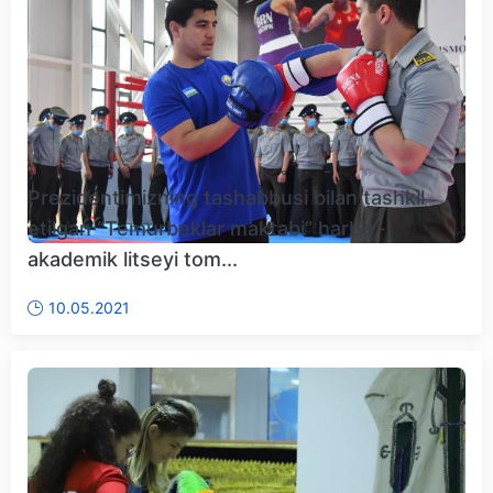
Prezidentimizning tashabbusi bilan tashkil
etilgan “Temurbeklar maktabi” harbiy-
akademik litseyi tom...
10.05.2021