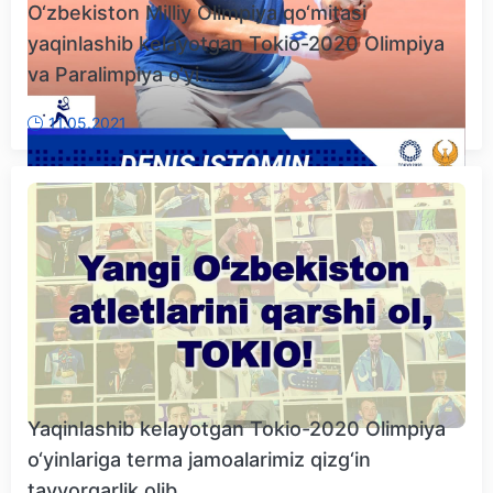
O‘zbekiston Milliy Olimpiya qo‘mitasi
yaqinlashib kelayotgan Tokio-2020 Olimpiya
va Paralimpiya o‘yi...
11.05.2021
Yaqinlashib kelayotgan Tokio-2020 Olimpiya
o‘yinlariga terma jamoalarimiz qizg‘in
tayyorgarlik olib ...