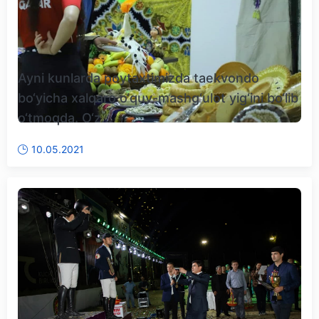
Ayni kunlarda poytaxtimizda taekvondo
bo‘yicha xalqaro o‘quv-mashg‘ulot yig‘ini bo‘lib
o‘tmoqda. O‘z...
10.05.2021