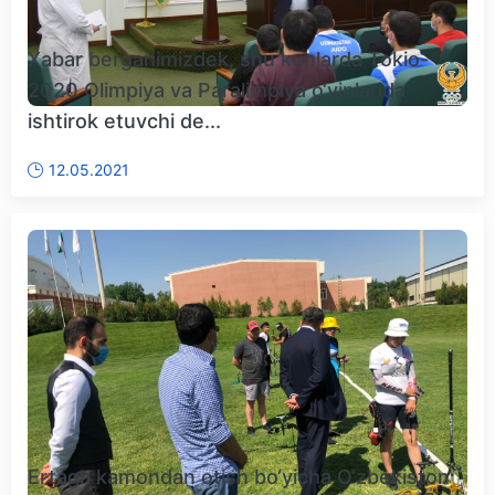
Xabar berganimizdek, shu kunlarda Tokio-
2020 Olimpiya va Paralimpiya o‘yinlarida
ishtirok etuvchi de...
12.05.2021
Ertaga kamondan otish bo‘yicha O‘zbekiston