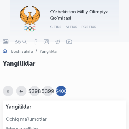
OLYMPCHIK AI - yordamchi
O‘zbekiston Milliy Olimpiya
Onlayn · olympic.uz
Qo‘mitasi
CITIUS
ALTIUS
FORTIUS
Bosh sahifa
Yangiliklar
Yangiliklar
«
←
5398
5399
5400
Yangiliklar
Ochiq ma'lumotlar
Ijtimoiy roliklar