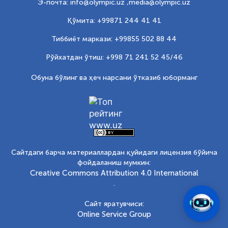
Э-почта: info@olympic.uz ,
media@olympic.uz
Қўмита: +99871 244 41 41
Тиббиёт маркази: +99855 502 88 44
Рўйхатдан ўтиш: +998 71 241 52 45/46
Обуна бўлинг ва ҳеч нарсани ўтказиб юборманг
Сайтдаги барча материаллардан қуйидаги лицензия бўйича
фойдаланиш мумкин:
Creative Commons Attribution 4.0 International
.
Сайт яратувчиси:
Online Service Group