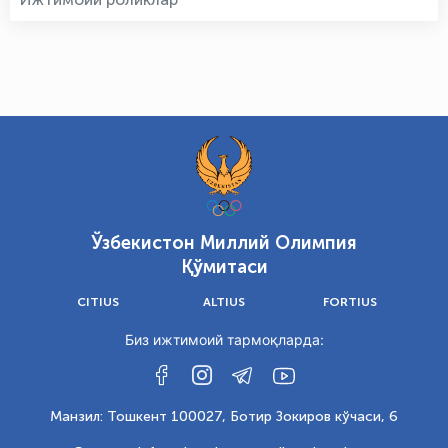
Ўзбекистон Миллий Олимпия
Қўмитаси
CITIUS
ALTIUS
FORTIUS
Биз ижтимоий тармоқларда:
Манзил: Тошкент 100027, Ботир Зокиров кўчаси, 6