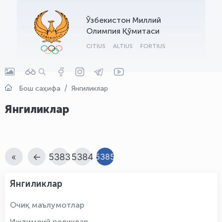
OLYMPCHIK AI - yordamchi
Ўзбекистон Миллий
Онлайн · olympic.uz
Олимпия Қўмитаси
CITIUS
ALTIUS
FORTIUS
Бош саҳифа
Янгиликлар
Янгиликлар
«
←
5383
5384
5385
Янгиликлар
Очиқ маълумотлар
Ижтимоий роликлар