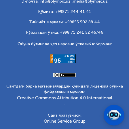
Э-почта: info@olympic.uz ,
media@olympic.uz
Қўмита: +99871 244 41 41
Тиббиёт маркази: +99855 502 88 44
Рўйхатдан ўтиш: +998 71 241 52 45/46
Обуна бўлинг ва ҳеч нарсани ўтказиб юборманг
Сайтдаги барча материаллардан қуйидаги лицензия бўйича
фойдаланиш мумкин:
Creative Commons Attribution 4.0 International
.
Сайт яратувчиси:
Online Service Group