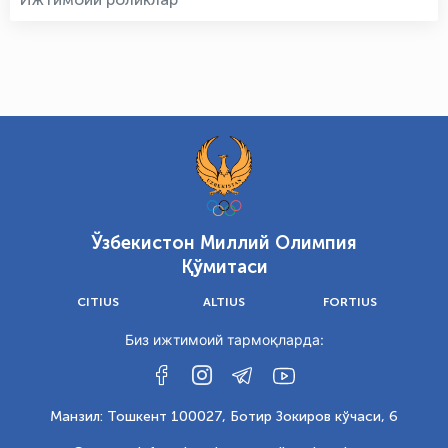
Ўзбекистон Миллий Олимпия
Қўмитаси
CITIUS
ALTIUS
FORTIUS
Биз ижтимоий тармоқларда:
Манзил: Тошкент 100027, Ботир Зокиров кўчаси, 6