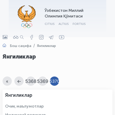
OLYMPCHIK AI - yordamchi
Ўзбекистон Миллий
Онлайн · olympic.uz
Олимпия Қўмитаси
CITIUS
ALTIUS
FORTIUS
Бош саҳифа
Янгиликлар
Янгиликлар
«
←
5368
5369
5370
Янгиликлар
Очиқ маълумотлар
Ижтимоий роликлар