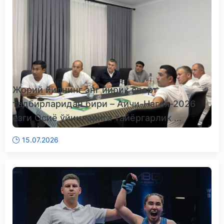
Жорий йилнинг энг йирик спорт
тадбирларидан бири – Аичи-Нагоя-2026
ёзги Осиё ўйинларига тайёргарлик ...
15.07.2026