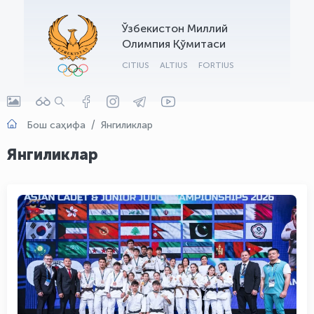
OLYMPCHIK AI - yordamchi
Ўзбекистон Миллий
Онлайн · olympic.uz
Олимпия Қўмитаси
CITIUS
ALTIUS
FORTIUS
Бош саҳифа
Янгиликлар
Янгиликлар