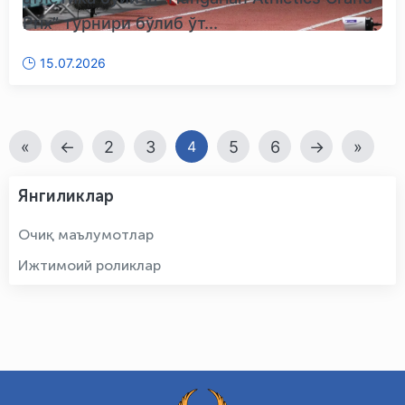
Prix” турнири бўлиб ўт...
15.07.2026
«
←
2
3
5
6
→
»
4
Янгиликлар
Очиқ маълумотлар
Ижтимоий роликлар