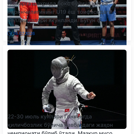
Жакарта шаҳрида бокс бўйича қитъа
биринчилигининг U19 ёш тоифасидаги
беллашувлари якунланди. Бугун ф...
16.07.2026
22-30 июль кунлари Гонконгда
қиличбозлик бўйича навбатдаги жаҳон
чемпионати бўлиб ўтади. Мазкур мусо...