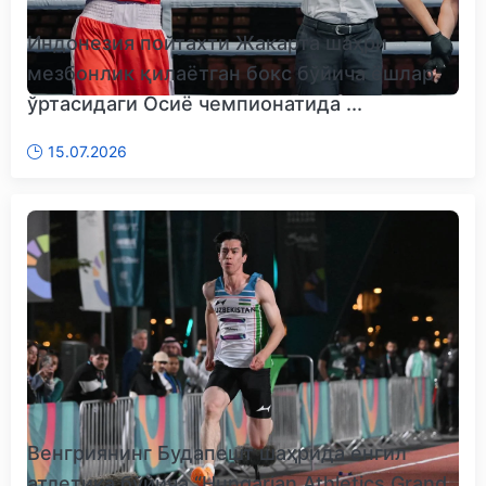
Индонезия пойтахти Жакарта шаҳри
мезбонлик қилаётган бокс бўйича ёшлар
ўртасидаги Осиё чемпионатида ...
15.07.2026
Венгриянинг Будапешт шаҳрида енгил
атлетика бўйича “Hungarian Athletics Grand