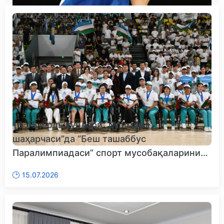
13-15 июль кунлари “Олимпия
шаҳарчаси”да “Беш ташаббус
Паралимпиадаси” спорт мусобақаларининг
Респуб...
15.07.2026