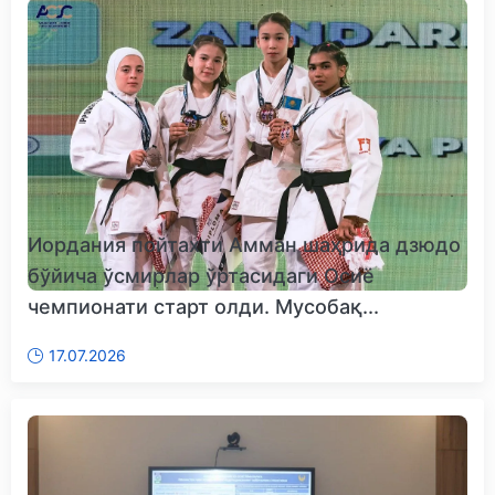
Иордания пойтахти Амман шаҳрида дзюдо
бўйича ўсмирлар ўртасидаги Осиё
чемпионати старт олди. Мусобақ...
17.07.2026