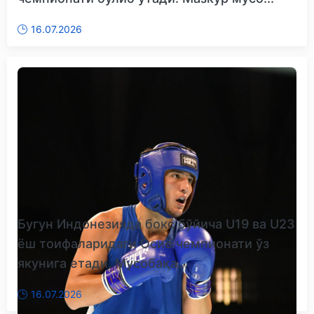
16.07.2026
Бугун Индонезияда бокс бўйича U19 ва U23
ёш тоифаларидаги Осиё чемпионати ўз
якунига етади. Мусобақа...
16.07.2026