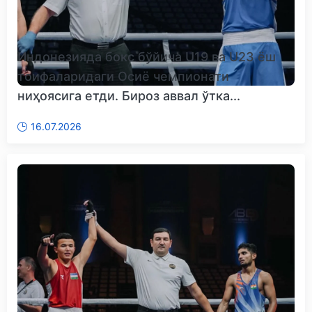
Индонезияда бокс бўйича U19 ва U23 ёш
тоифаларидаги Осиё чемпионати
ниҳоясига етди. Бироз аввал ўтка...
16.07.2026