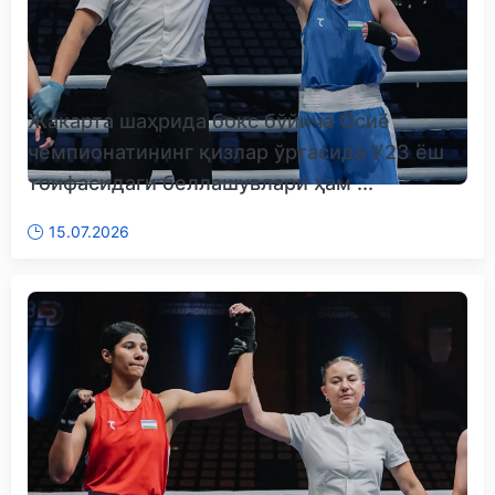
Жакарта шаҳрида бокс бўйича Осиё
чемпионатининг қизлар ўртасида У23 ёш
тоифасидаги беллашувлари ҳам ...
15.07.2026