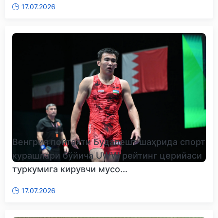
17.07.2026
Венгрия пойтахти Будапешт шаҳрида спорт
курашлари бўйича UWW рейтинг церийаси
туркумига кирувчи мусо...
17.07.2026