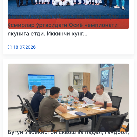
Амман шаҳрида (Иордания) дзюдо бўйича
ўсмирлар ўртасидаги Осиё чемпионати
якунига етди. Иккинчи кунг...
18.07.2026
Бугун Ўзбекистон сквош ва падел, гандбол,