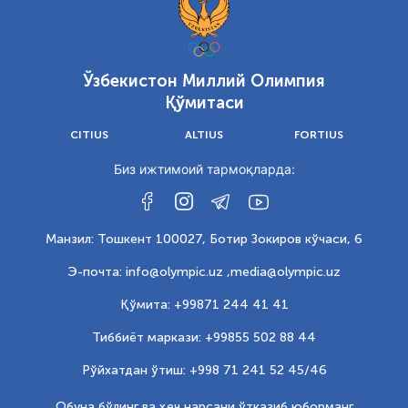
Ўзбекистон Миллий Олимпия
Қўмитаси
CITIUS
ALTIUS
FORTIUS
Биз ижтимоий тармоқларда:
Манзил: Тошкент 100027, Ботир Зокиров кўчаси, 6
Э-почта: info@olympic.uz ,
media@olympic.uz
Қўмита: +99871 244 41 41
Тиббиёт маркази: +99855 502 88 44
Рўйхатдан ўтиш: +998 71 241 52 45/46
Обуна бўлинг ва ҳеч нарсани ўтказиб юборманг