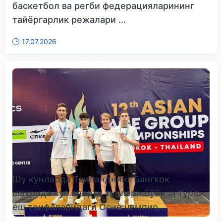
баскетбол ва регби федерацияларининг
тайёргарлик режалари ...
17.07.2026
Шу кунларда Таиланднинг Бангкок
шаҳрида сув спорти турлари бўйича турли
ёш тоифаларидаги Осиё чемпио...