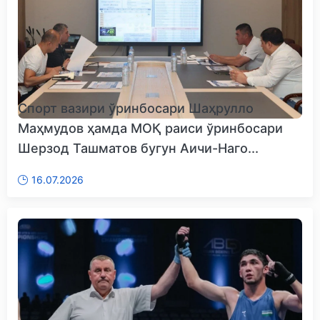
Спорт вазири ўринбосари Шаҳрулло
Маҳмудов ҳамда МОҚ раиси ўринбосари
Шерзод Ташматов бугун Аичи-Наго...
16.07.2026