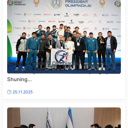
Bugun “Prezident Olimpiadasi” doirasida erkin
kurash boʻyicha bellashuvlar nihoyasiga yetdi.
Shuning...
25.11.2025