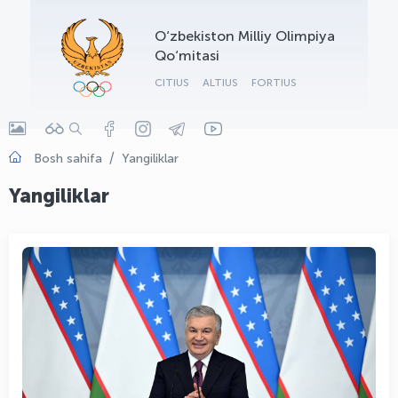
OLYMPCHIK AI - yordamchi
O‘zbekiston Milliy Olimpiya
Onlayn · olympic.uz
Qo‘mitasi
CITIUS
ALTIUS
FORTIUS
Bosh sahifa
Yangiliklar
Yangiliklar