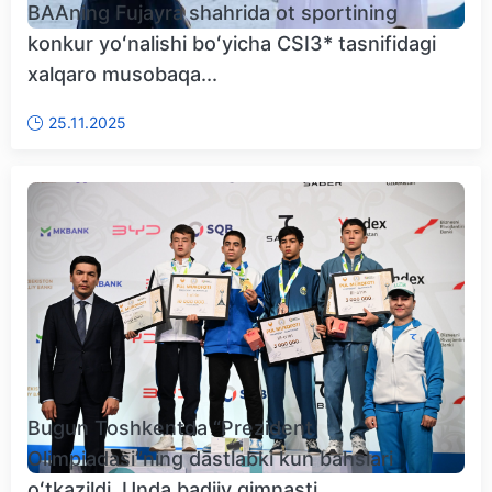
BAAning Fujayra shahrida ot sportining
konkur yoʻnalishi boʻyicha CSI3* tasnifidagi
xalqaro musobaqa...
25.11.2025
Bugun Toshkentda “Prezident
Olimpiadasi”ning dastlabki kun bahslari
oʻtkazildi. Unda badiiy gimnasti...