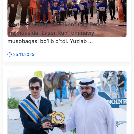
Poytaxtimizdagi “Tashkent City Park”
majmuasida “Laser Run” ommaviy
musobaqasi boʻlib oʻtdi. Yuzlab ...
25.11.2025