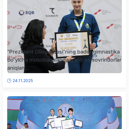
“Prezident Olimpiadasi”ning badiiy gimnastika
boʻyicha musobaqalarida gʻolib va sovrindorlar
aniqlan...
24.11.2025