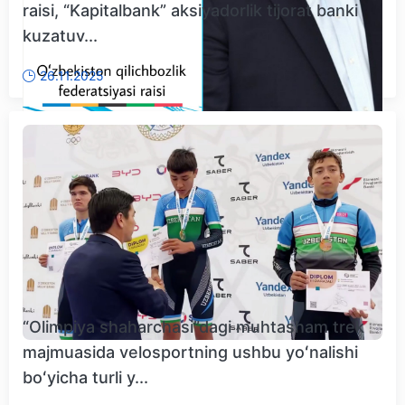
raisi, “Kapitalbank” aksiyadorlik tijorat banki
kuzatuv...
26.11.2025
“Olimpiya shaharchasi”dagi muhtasham trek
majmuasida velosportning ushbu yoʻnalishi
boʻyicha turli y...