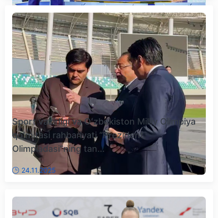
Sport vazirligi va Oʻzbekiston Milliy Olimpiya
qoʻmitasi rahbariyati “Prezident
Olimpiadasi”ning tan...
24.11.2025