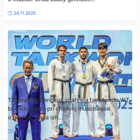
24.11.2025
Tailandning Bangkok shahrida taekvondo WT
boʻyicha Gran-pri chellenj musobaqasi
oʻtkazildi. Unda ish...
24.11.2025