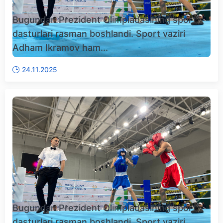
Bugundan Prezident Olimpiadasining sport
dasturlari rasman boshlandi. Sport vaziri
Adham Ikramov ham...
24.11.2025
Bugundan Prezident Olimpiadasining sport
dasturlari rasman boshlandi. Sport vaziri