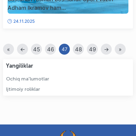
Adham Ikramov ham...
24.11.2025
«
←
45
46
48
49
→
»
47
Yangiliklar
Ochiq ma'lumotlar
Ijtimoiy roliklar