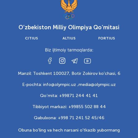
O‘zbekiston Milliy Olimpiya Qo‘mitasi
CITIUS
ALTIUS
FORTIUS
Biz ijtimoiy tarmoqlarda:
Manzil: Toshkent 100027, Botir Zokirov ko'chasi, 6
E-pochta: info@olympic.uz ,
media@olympic.uz
Qo‘mita: +99871 244 41 41
Tibbiyot markazi: +99855 502 88 44
Qabulxona: +998 71 241 52 45/46
Obuna bo'ling va hech narsani o'tkazib yubormang