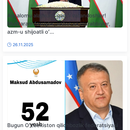
Assalomu alaykum, qadrli vatandoshlar!
Muhtaram faxriylar, ustoz va murabbiylar,
azm-u shijoatli oʻ...
26.11.2025
Bugun Oʻzbekiston qilichbozlik federatsiyasi