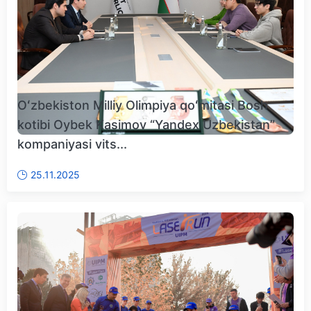
Oʻzbekiston Milliy Olimpiya qoʻmitasi Bosh
kotibi Oybek Kasimov “Yandex Uzbekistan”
kompaniyasi vits...
25.11.2025