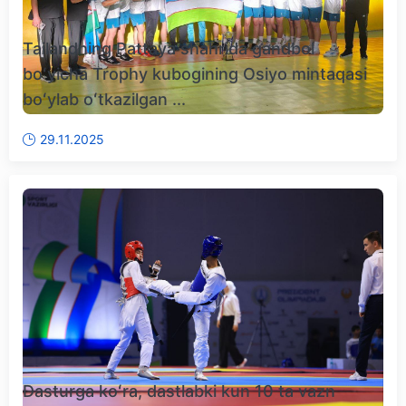
Tailandning Pattaya shahrida gandbol
boʻyicha Trophy kubogining Osiyo mintaqasi
boʻylab oʻtkazilgan ...
29.11.2025
Dasturga koʻra, dastlabki kun 10 ta vazn