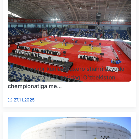
24-26-noyabr kunlari Buxoro shahri dzyudo
boʻyicha kattalar oʻrtasidagi Oʻzbekiston
chempionatiga me...
27.11.2025