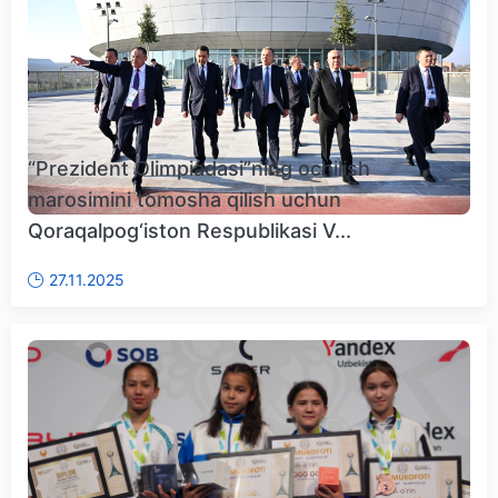
“Prezident Olimpiadasi”ning ochilish
marosimini tomosha qilish uchun
Qoraqalpog‘iston Respublikasi V...
27.11.2025