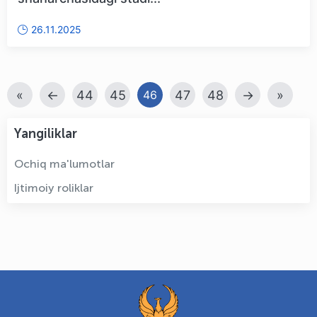
26.11.2025
«
←
44
45
47
48
→
»
46
Yangiliklar
Ochiq ma'lumotlar
Ijtimoiy roliklar