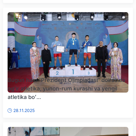
Bugun ham “Prezident Olimpiadasi” doirasida
ogʻir atletika, yunon-rum kurashi va yengil
atletika boʻ...
28.11.2025