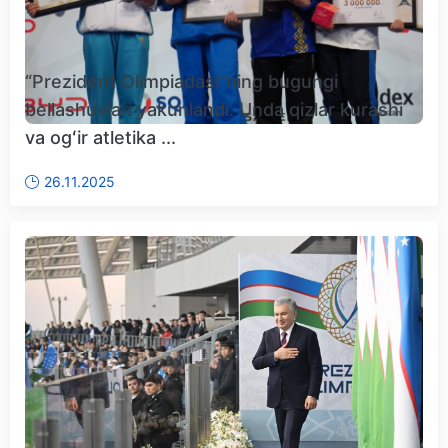
“Prezident Olimpiadasi”ning bugungi
bellashuvlari yakunlandi. Unda qizlar kurashi
va ogʻir atletika ...
26.11.2025