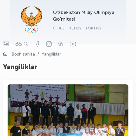
OLYMPCHIK AI - yordamchi
O‘zbekiston Milliy Olimpiya
Onlayn · olympic.uz
Qo‘mitasi
CITIUS
ALTIUS
FORTIUS
Bosh sahifa
Yangiliklar
Yangiliklar