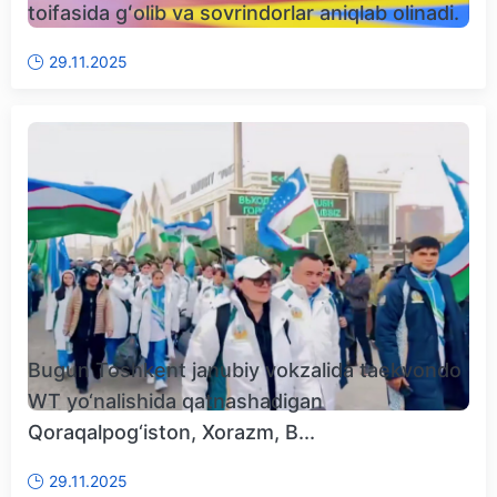
toifasida gʻolib va sovrindorlar aniqlab olinadi.
29.11.2025
Bugun Toshkent janubiy vokzalida taekvondo
WT yo‘nalishida qatnashadigan
Qoraqalpog‘iston, Xorazm, B...
29.11.2025