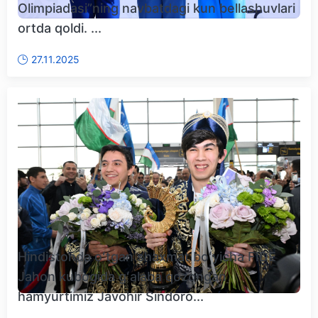
Olimpiadasi”ning navbatdagi kun bellashuvlari
ortda qoldi. ...
27.11.2025
Hindistonda oʻtgan shaxmat boʻyicha FIDE
Jahon kubogida gʻalaba qozongan
hamyurtimiz Javohir Sindoro...