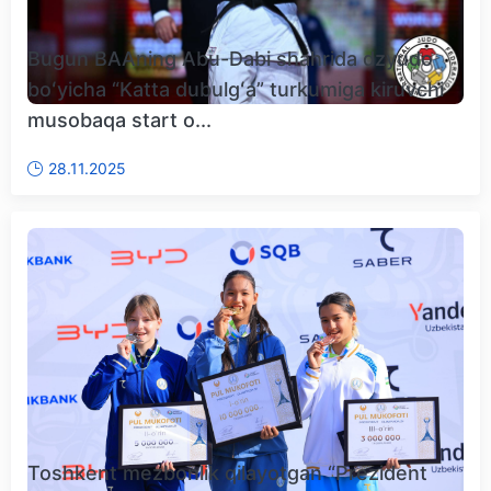
Bugun BAAning Abu-Dabi shahrida dzyudo
boʻyicha “Katta dubulgʻa” turkumiga kiruvchi
musobaqa start o...
28.11.2025
Toshkent mezbonlik qilayotgan “Prezident