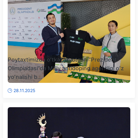
Poytaxtimizda oʻtkazilayotgan “Prezident
Olimpiadasi”da Milliy antidoping agentligi oʻz
yoʻnalishi b...
28.11.2025