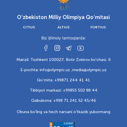
O‘zbekiston Milliy Olimpiya Qo‘mitasi
CITIUS
ALTIUS
FORTIUS
Biz ijtimoiy tarmoqlarda:
Manzil: Toshkent 100027, Botir Zokirov ko'chasi, 6
E-pochta: info@olympic.uz ,
media@olympic.uz
Qo‘mita: +99871 244 41 41
Tibbiyot markazi: +99855 502 88 44
Qabulxona: +998 71 241 52 45/46
Obuna bo'ling va hech narsani o'tkazib yubormang