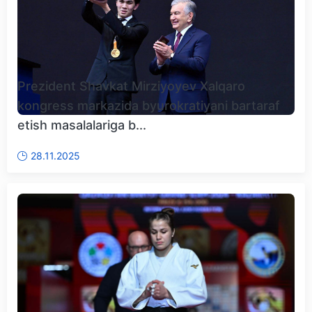
Prezident Shavkat Mirziyoyev Xalqaro
kongress markazida byurokratiyani bartaraf
etish masalalariga b...
28.11.2025