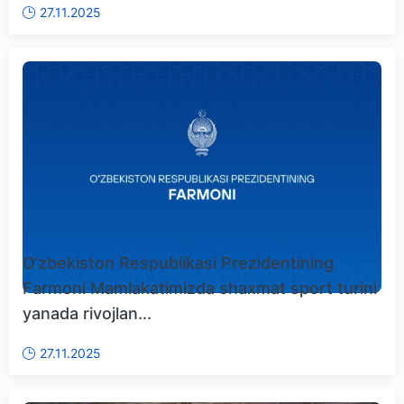
27.11.2025
O‘zbekiston Respublikasi Prezidentining
Farmoni Mamlakatimizda shaxmat sport turini
yanada rivojlan...
27.11.2025