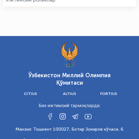
Ўзбекистон Миллий Олимпия
Қўмитаси
CITIUS
ALTIUS
FORTIUS
Биз ижтимоий тармоқларда:
Манзил: Тошкент 100027, Ботир Зокиров кўчаси, 6