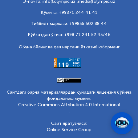
Э-почта: info@olympic.uz ,
media@olympic.uz
Қўмита: +99871 244 41 41
Тиббиёт маркази: +99855 502 88 44
Рўйхатдан ўтиш: +998 71 241 52 45/46
Обуна бўлинг ва ҳеч нарсани ўтказиб юборманг
Сайтдаги барча материаллардан қуйидаги лицензия бўйича
фойдаланиш мумкин:
Creative Commons Attribution 4.0 International
.
Сайт яратувчиси:
Online Service Group