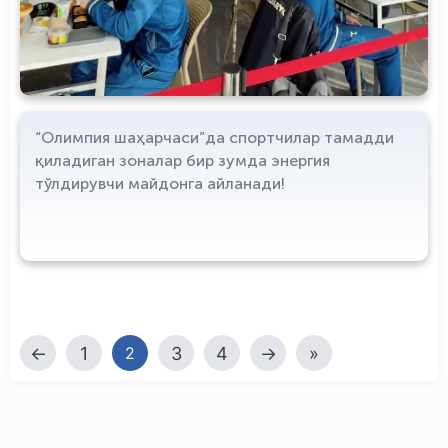
“Олимпия шаҳарчаси”да спортчилар тамадди
қиладиган зоналар бир зумда энергия
тўлдирувчи майдонга айланади!
←
1
3
4
→
»
2