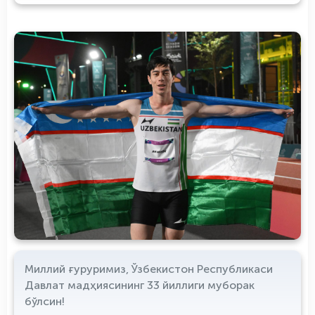
Миллий ғуруримиз, Ўзбекистон Республикаси
Давлат мадҳиясининг 33 йиллиги муборак
бўлсин!