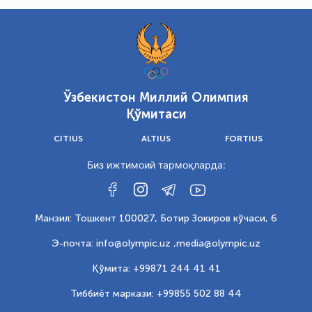
Ўзбекистон Миллий Олимпия
Қўмитаси
CITIUS
ALTIUS
FORTIUS
Биз ижтимоий тармоқларда:
Манзил: Тошкент 100027, Ботир Зокиров кўчаси, 6
Э-почта: info@olympic.uz ,
media@olympic.uz
Қўмита: +99871 244 41 41
Тиббиёт маркази: +99855 502 88 44