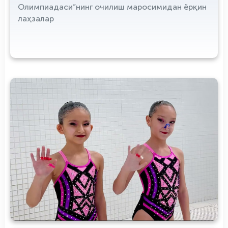
Олимпиадаси”нинг очилиш маросимидан ёрқин
лаҳзалар