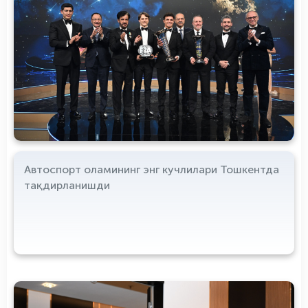
Автоспорт оламининг энг кучлилари Тошкентда
тақдирланишди