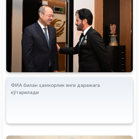
ФИА билан ҳамкорлик янги даражага
кўтарилади