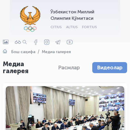
OLYMPCHIK AI - yordamchi
Ўзбекистон Миллий
Онлайн · olympic.uz
Олимпия Қўмитаси
CITIUS
ALTIUS
FORTIUS
Бош саҳифа
Медиа галерея
Медиа
Расмлар
Видеолар
галерея