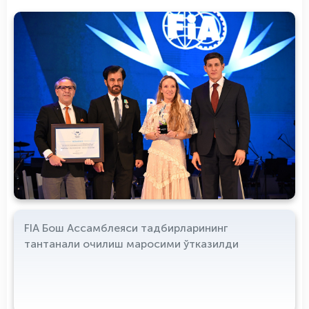
FIA Бош Ассамблеяси тадбирларининг
тантанали очилиш маросими ўтказилди