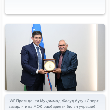
IWF Президенти Муҳаммад Жалуд бугун Спорт
вазирлиги ва МОҚ раҳбарияти билан учрашиб,