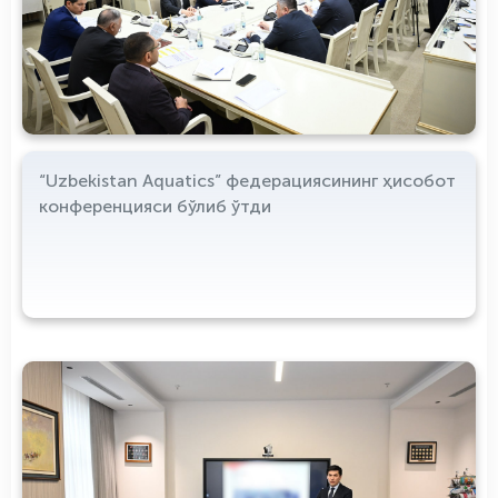
“Uzbekistan Aquatics” федерациясининг ҳисобот
конференцияси бўлиб ўтди