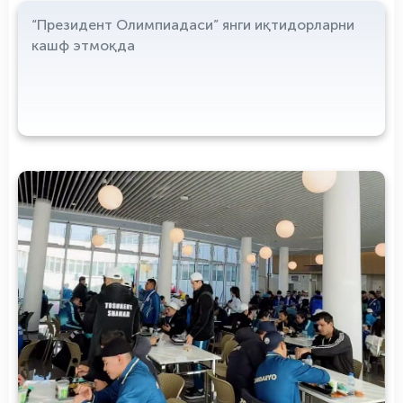
“Президент Олимпиадаси” янги иқтидорларни
кашф этмоқда