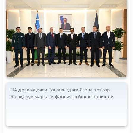
FIA делегацияси Тошкентдаги Ягона тезкор
бошқарув маркази фаолияти билан танишди