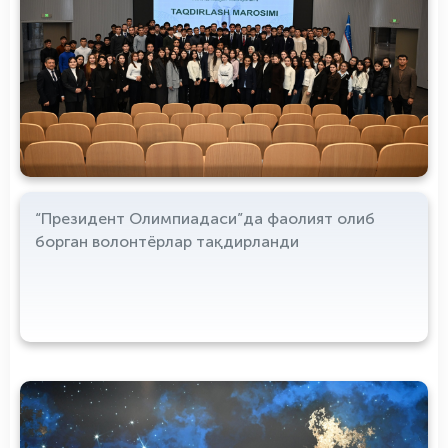
“Президент Олимпиадаси”да фаолият олиб
борган волонтёрлар тақдирланди