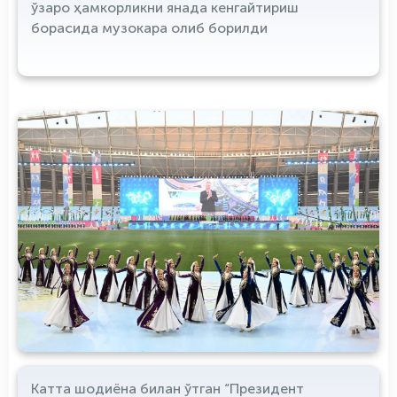
ўзаро ҳамкорликни янада кенгайтириш
борасида музокара олиб борилди
Катта шодиёна билан ўтган “Президент