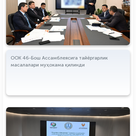
ООК 46-Бош Ассамблеясига тайёргарлик
масалалари муҳокама қилинди