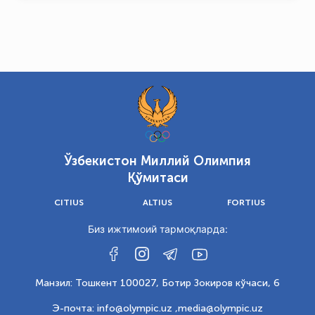
Ўзбекистон Миллий Олимпия
Қўмитаси
CITIUS
ALTIUS
FORTIUS
Биз ижтимоий тармоқларда:
Манзил: Тошкент 100027, Ботир Зокиров кўчаси, 6
Э-почта: info@olympic.uz ,
media@olympic.uz