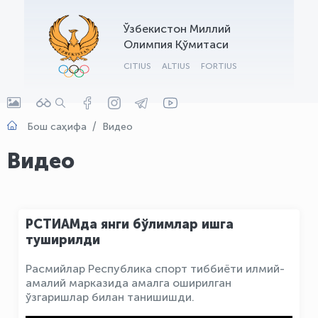
OLYMPCHIK AI - yordamchi
Ўзбекистон Миллий
Онлайн · olympic.uz
Олимпия Қўмитаси
CITIUS
ALTIUS
FORTIUS
Бош саҳифа
Видео
Видео
РСТИАМда янги бўлимлар ишга
туширилди
Расмийлар Республика спорт тиббиёти илмий-
амалий марказида амалга оширилган
ўзгаришлар билан танишишди.