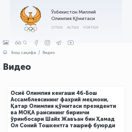
OLYMPCHIK AI - yordamchi
Ўзбекистон Миллий
Онлайн · olympic.uz
Олимпия Қўмитаси
CITIUS
ALTIUS
FORTIUS
Бош саҳифа
Видео
Видео
Осиё Олимпия кенгаши 46-Бош
Ассамблеясининг фахрий меҳмони,
Қатар Олимпия қўмитаси президенти
ва МОҚА раисининг биринчи
ўринбосари Шайх Жавъан бин Ҳамад
Ол Соний Тошкентга ташриф буюрди