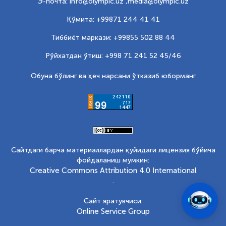
Э-почта: info@olympic.uz ,
media@olympic.uz
Қўмита: +99871 244 41 41
Тиббиёт маркази: +99855 502 88 44
Рўйхатдан ўтиш: +998 71 241 52 45/46
Обуна бўлинг ва ҳеч нарсани ўтказиб юборманг
Сайтдаги барча материаллардан қуйидаги лицензия бўйича
фойдаланиш мумкин:
Creative Commons Attribution 4.0 International
.
Сайт яратувчиси:
Online Service Group