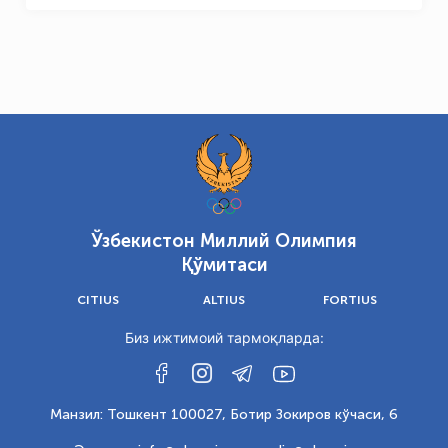
Ўзбекистон Миллий Олимпия
Қўмитаси
CITIUS
ALTIUS
FORTIUS
Биз ижтимоий тармоқларда:
Манзил: Тошкент 100027, Ботир Зокиров кўчаси, 6