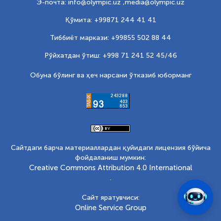
Э-почта: info@olympic.uz ,
media@olympic.uz
Қўмита: +99871 244 41 41
Тиббиёт маркази: +99855 502 88 44
Рўйхатдан ўтиш: +998 71 241 52 45/46
Обуна бўлинг ва ҳеч нарсани ўтказиб юборманг
Сайтдаги барча материаллардан қуйидаги лицензия бўйича
фойдаланиш мумкин:
Creative Commons Attribution 4.0 International
.
Сайт яратувчиси:
Online Service Group