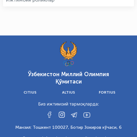
Ўзбекистон Миллий Олимпия
Қўмитаси
CITIUS
ALTIUS
FORTIUS
Биз ижтимоий тармоқларда:
Манзил: Тошкент 100027, Ботир Зокиров кўчаси, 6