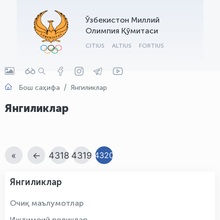
OLYMPCHIK AI - yordamchi
Ўзбекистон Миллий
Онлайн · olympic.uz
Олимпия Қўмитаси
CITIUS
ALTIUS
FORTIUS
Бош саҳифа
Янгиликлар
Янгиликлар
«
←
4318
4319
4320
Янгиликлар
Очиқ маълумотлар
Ижтимоий роликлар