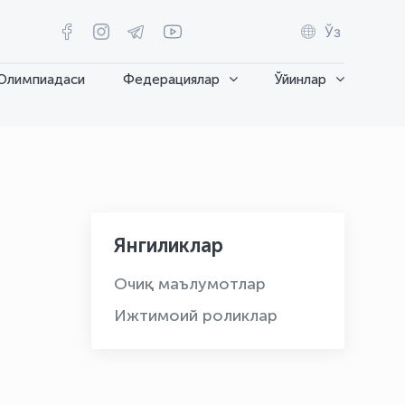
Ўз
Олимпиадаси
Федерациялар
Ўйинлар
Янгиликлар
Очиқ маълумотлар
Ижтимоий роликлар
OLYMPCHIK AI - yordamchi
Онлайн · olympic.uz