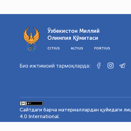
Ўзбекистон Миллий
Олимпия Қўмитаси
CITIUS
ALTIUS
FORTIUS
Биз ижтимоий тармоқларда:
Сайтдаги барча материаллардан қуйидаги ли
4.0 International
.