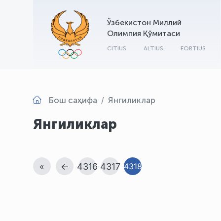
Ўзбекистон Миллий
Олимпия Қўмитаси
CITIUS
ALTIUS
FORTIUS
Бош саҳифа
Янгиликлар
Янгиликлар
«
←
4316
4317
4318