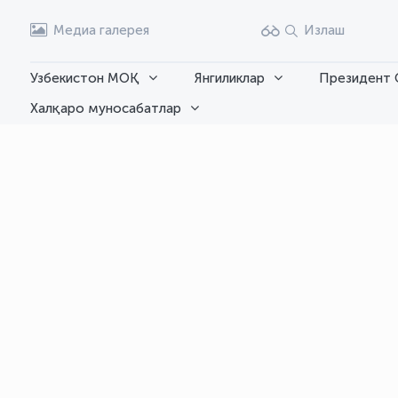
Медиа галерея
Излаш
Узбекистон МОҚ
Янгиликлар
Президент 
Халқаро муносабатлар