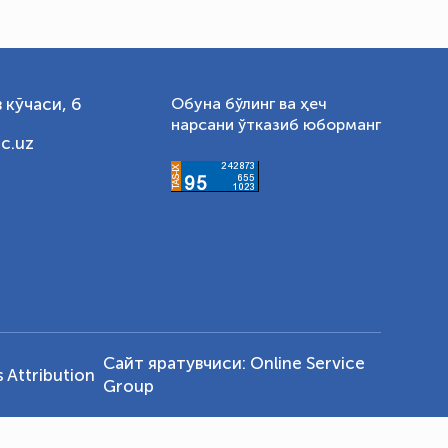
 кўчаси, 6
Обуна бўлинг ва ҳеч
нарсани ўтказиб юборманг
c.uz
Сайт яратувчиси:
Online Service
Attribution
Group