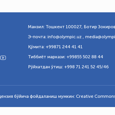
Манзил: Тошкент 100027, Ботир Зокиров
Э-почта: info@olympic.uz ,
media@olympi
Қўмита: +99871 244 41 41
Тиббиёт маркази: +99855 502 88 44
Рўйхатдан ўтиш: +998 71 241 52 45/46
цензия бўйича фойдаланиш мумкин:
Creative Commons 