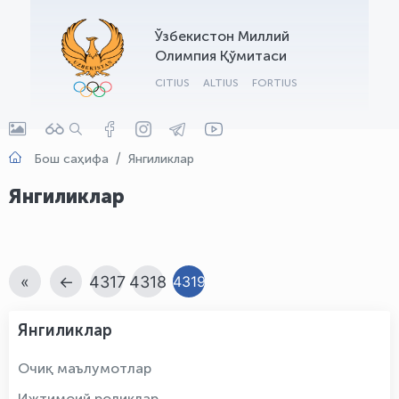
OLYMPCHIK AI - yordamchi
Ўзбекистон Миллий
Онлайн · olympic.uz
Олимпия Қўмитаси
CITIUS
ALTIUS
FORTIUS
Бош саҳифа
Янгиликлар
Янгиликлар
«
←
4317
4318
4319
Янгиликлар
Очиқ маълумотлар
Ижтимоий роликлар