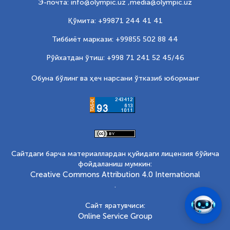
Э-почта: info@olympic.uz ,
media@olympic.uz
Қўмита: +99871 244 41 41
Тиббиёт маркази: +99855 502 88 44
Рўйхатдан ўтиш: +998 71 241 52 45/46
Обуна бўлинг ва ҳеч нарсани ўтказиб юборманг
Сайтдаги барча материаллардан қуйидаги лицензия бўйича
фойдаланиш мумкин:
Creative Commons Attribution 4.0 International
.
Сайт яратувчиси:
Online Service Group