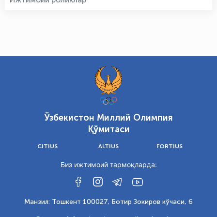
Ўзбекистон Миллий Олимпия
Қўмитаси
CITIUS
ALTIUS
FORTIUS
Биз ижтимоий тармоқларда:
Манзил: Тошкент 100027, Ботир Зокиров кўчаси, 6