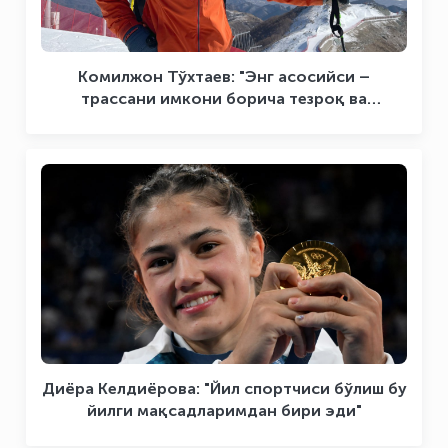
Комилжон Тўхтаев: "Энг асосийси –
трассани имкони борича тезроқ ва
хатоларсиз босиб ўтиш"
Диёра Келдиёрова: "Йил спортчиси бўлиш бу
йилги мақсадларимдан бири эди"