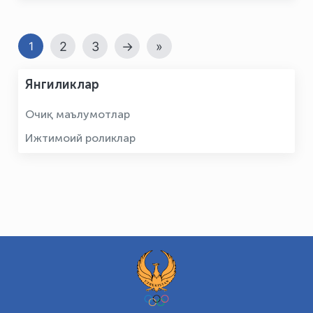
2
3
→
»
1
Янгиликлар
Очиқ маълумотлар
Ижтимоий роликлар