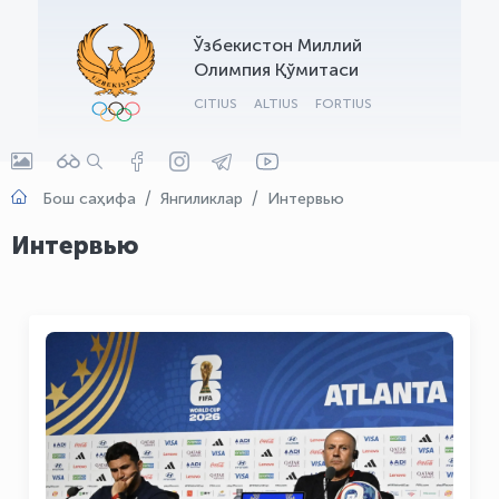
OLYMPCHIK AI - yordamchi
Ўзбекистон Миллий
Онлайн · olympic.uz
Олимпия Қўмитаси
CITIUS
ALTIUS
FORTIUS
Бош саҳифа
Янгиликлар
Интервью
Интервью