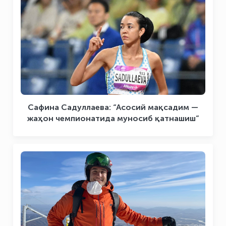
Сафина Садуллаева: “Асосий мақсадим —
жаҳон чемпионатида муносиб қатнашиш”