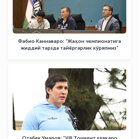
Фабио Каннаваро: “Жаҳон чемпионатига
жиддий тарзда тайёргарлик кўряпмиз”
Отабек Умаров: “VIII Тошкент халқаро