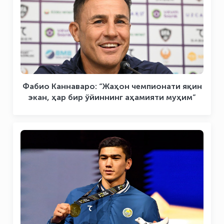
Фабио Каннаваро: “Жаҳон чемпионати яқин
экан, ҳар бир ўйиннинг аҳамияти муҳим”