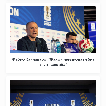
Фабио Каннаваро: “Жаҳон чемпионати биз
учун тажриба”