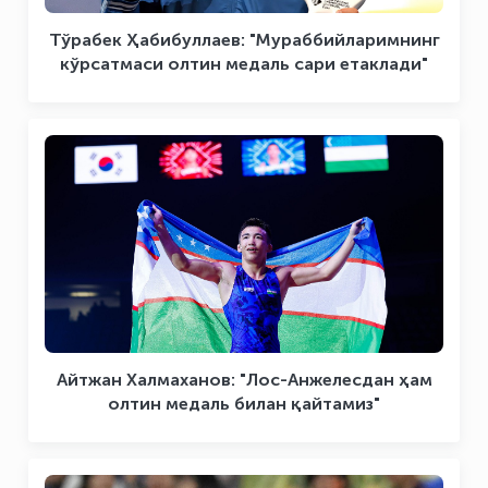
Тўрабек Ҳабибуллаев: "Мураббийларимнинг
кўрсатмаси олтин медаль сари етаклади"
Айтжан Халмаханов: "Лос-Анжелесдан ҳам
олтин медаль билан қайтамиз"