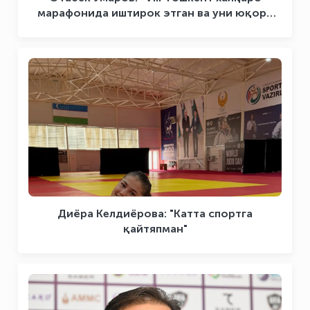
марафонида иштирок этган ва уни юқори
савияда ташкил этишда хизмат қилганларга
миннатдорчилик билдирамиз”
Диёра Келдиёрова: "Катта спортга
қайтяпман"