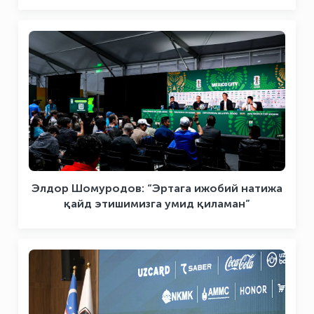
Элдор Шомуродов: “Эртага ижобий натижа
қайд этишимизга умид қиламан”