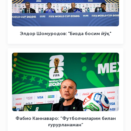
Элдор Шомуродов: "Бизда босим йўқ"
Фабио Каннаваро: “Футболчиларим билан
ғурурланаман”