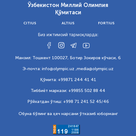
Ўзбекистон Миллий Олимпия
Қўмитаси
CITIUS
ALTIUS
FORTIUS
Биз ижтимоий тармоқларда:
Манзил: Тошкент 100027, Ботир Зокиров кўчаси, 6
Э-почта: info@olympic.uz ,
media@olympic.uz
Қўмита: +99871 244 41 41
Тиббиёт маркази: +99855 502 88 44
Рўйхатдан ўтиш: +998 71 241 52 45/46
Обуна бўлинг ва ҳеч нарсани ўтказиб юборманг