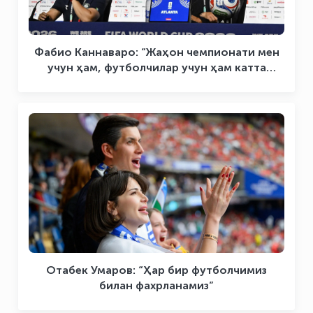
Фабио Каннаваро: “Жаҳон чемпионати мен
учун ҳам, футболчилар учун ҳам катта
тажриба бўлди”
Отабек Умаров: “Ҳар бир футболчимиз
билан фахрланамиз”