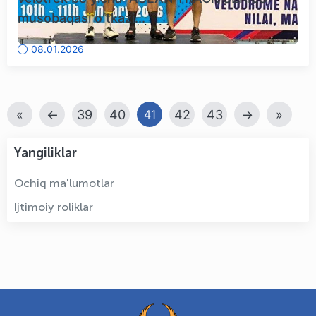
musobaqasi oʻtkazi...
08.01.2026
«
←
39
40
42
43
→
»
41
Yangiliklar
Ochiq ma'lumotlar
Ijtimoiy roliklar