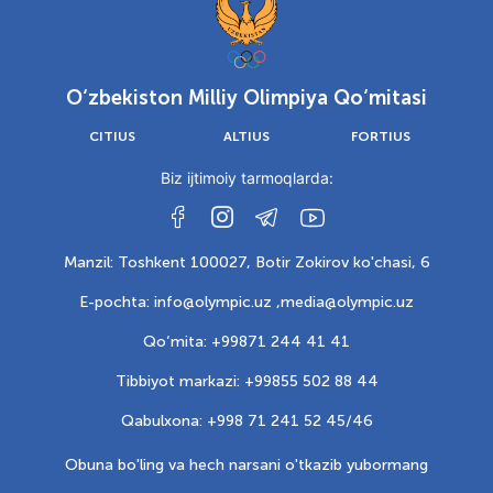
O‘zbekiston Milliy Olimpiya Qo‘mitasi
CITIUS
ALTIUS
FORTIUS
Biz ijtimoiy tarmoqlarda:
Manzil: Toshkent 100027, Botir Zokirov ko'chasi, 6
E-pochta: info@olympic.uz ,
media@olympic.uz
Qo‘mita: +99871 244 41 41
Tibbiyot markazi: +99855 502 88 44
Qabulxona: +998 71 241 52 45/46
Obuna bo'ling va hech narsani o'tkazib yubormang