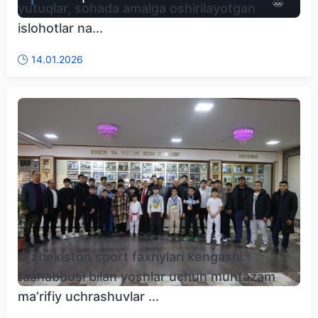
yutuqlar, sohada amalga oshirilayotgan
islohotlar na...
14.01.2026
Oʻzbekiston sport faxriylari kengashi
tashabbusi bilan yoshlar uchun muntazam
maʼrifiy uchrashuvlar ...