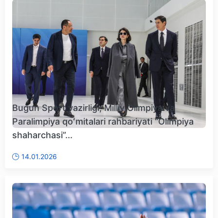
Bugun Sport vazirligi, Milliy Olimpiya va
Paralimpiya qoʻmitalari rahbariyati “Olimpiya
shaharchasi”...
14.01.2026