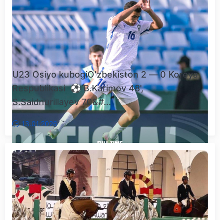
U23 Osiyo kubogiOʻzbekiston 2 — 0 Koreya
Respublikasi ⚽️ B.Karimov 48',
S.Saidnurillayev 70&#...
13.01.2026