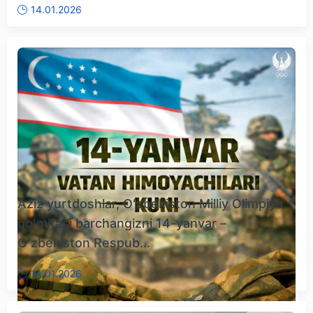
14.01.2026
Aziz yurtdoshlar, Oʻzbekiston Milliy Olimpiya
qoʻmitasi barchangizni 14-yanvar –
Oʻzbekiston Respub...
14.01.2026