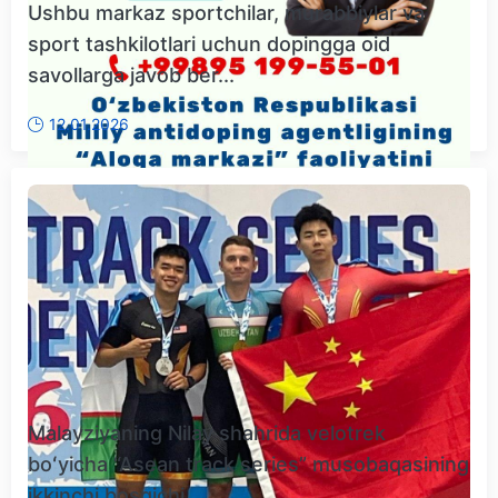
Ushbu markaz sportchilar, murabbiylar va
sport tashkilotlari uchun dopingga oid
savollarga javob ber...
12.01.2026
Malayziyaning Nilay shahrida velotrek
boʻyicha “Asean track series” musobaqasining
ikkinchi bosqichi...