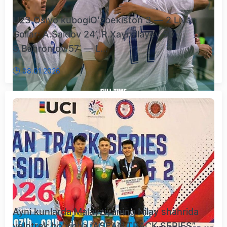
U23 Osiyo kubogiOʻzbekiston 3 — 2 Livan
Gollar: A.Saidov 24’, R.Xayrullayev 50’.
S.Bahromov 57’ — L...
08.01.2026
Ayni kunlarda Malayziyaning Nilay shahrida
velotrek boʻyicha “ASEAN TRACK SERIES”