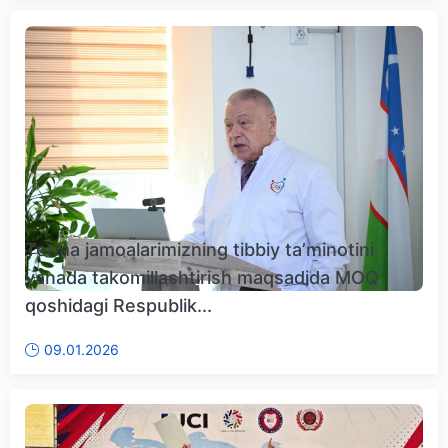
Terma jamoalarimizning tibbiy taʼminotini
yanada takomillashtirish maqsadida MOQ
qoshidagi Respublik...
09.01.2026