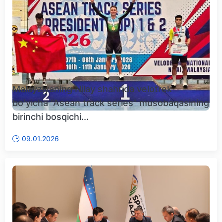
Malayziyaning Nilay shahrida velotrek
boʻyicha “Asean track series” musobaqasining
birinchi bosqichi...
09.01.2026