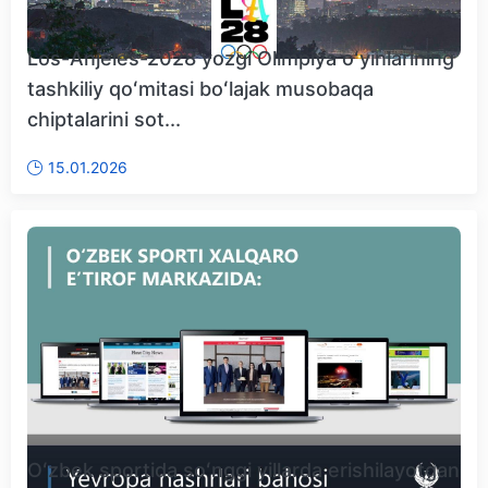
Los-Anjeles-2028 yozgi Olimpiya oʻyinlarining
tashkiliy qoʻmitasi boʻlajak musobaqa
chiptalarini sot...
15.01.2026
Oʻzbek sportida soʻnggi yillarda erishilayotgan