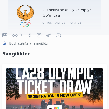
OLYMPCHIK AI - yordamchi
O‘zbekiston Milliy Olimpiya
Onlayn · olympic.uz
Qo‘mitasi
CITIUS
ALTIUS
FORTIUS
Bosh sahifa
Yangiliklar
Yangiliklar