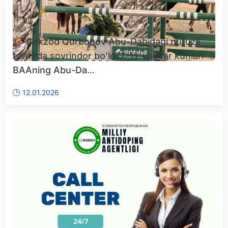
🏇 Bekzod Qurbonov Abu-Dabidagi nufuzli
turnirda sovrindor boʻldi 7-11-yanvar kunlari
BAAning Abu-Da...
12.01.2026