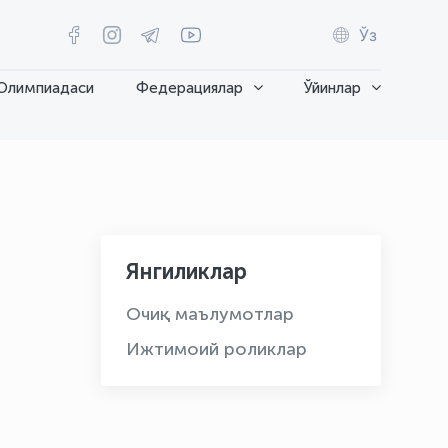
Ўз
Олимпиадаси
Федерациялар
Ўйинлар
Янгиликлар
Очиқ маълумотлар
Ижтимоий роликлар
OLYMPCHIK AI - yordamchi
Онлайн · olympic.uz