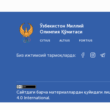
Ўзбекистон Миллий
Олимпия Қўмитаси
CITIUS
ALTIUS
FORTIUS
Биз ижтимоий тармоқларда:
Сайтдаги барча материаллардан қуйидаги ли
4.0 International
.