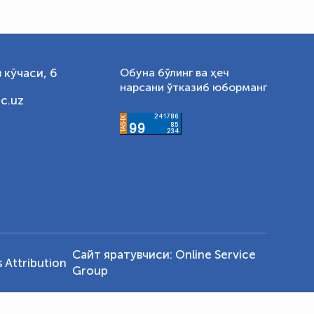
 кўчаси, 6
Обуна бўлинг ва ҳеч
нарсани ўтказиб юборманг
c.uz
Сайт яратувчиси:
Online Service
Attribution
Group