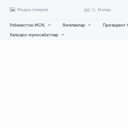
Медиа галерея
Излаш
Узбекистон МОҚ
Янгиликлар
Президент 
Халқаро муносабатлар