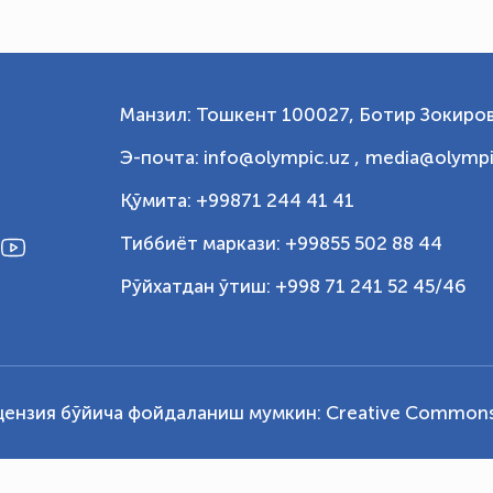
Манзил: Тошкент 100027, Ботир Зокиров
Э-почта: info@olympic.uz ,
media@olympi
Қўмита: +99871 244 41 41
Тиббиёт маркази: +99855 502 88 44
Рўйхатдан ўтиш: +998 71 241 52 45/46
цензия бўйича фойдаланиш мумкин:
Creative Commons 