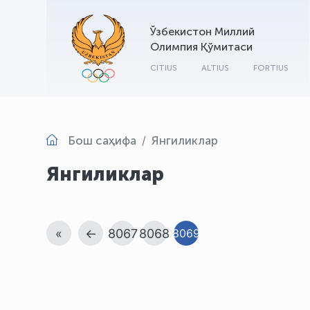
Ўзбекистон Миллий
Олимпия Қўмитаси
CITIUS
ALTIUS
FORTIUS
Бош саҳифа
Янгиликлар
Янгиликлар
«
←
8067
8068
8069