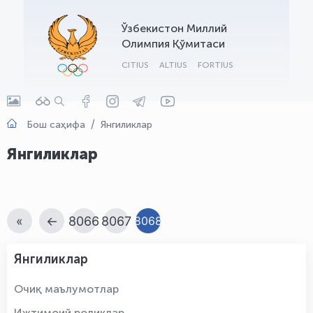
OLYMPCHIK AI - yordamchi
Ўзбекистон Миллий
Онлайн · olympic.uz
Олимпия Қўмитаси
CITIUS
ALTIUS
FORTIUS
Бош саҳифа
Янгиликлар
Янгиликлар
«
←
8066
8067
8068
Янгиликлар
Очиқ маълумотлар
Ижтимоий роликлар