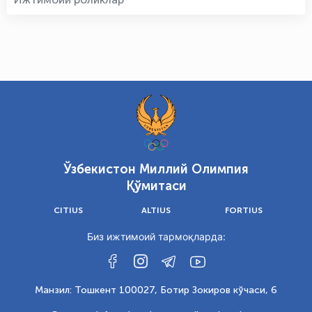
Ўзбекистон Миллий Олимпия
Қўмитаси
CITIUS
ALTIUS
FORTIUS
Биз ижтимоий тармоқларда:
Манзил: Тошкент 100027, Ботир Зокиров кўчаси, 6