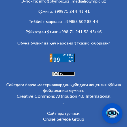
Э-почта: info@olympic.uz ,
media@olympic.uz
Қўмита: +99871 244 41 41
Тиббиёт маркази: +99855 502 88 44
Рўйхатдан ўтиш: +998 71 241 52 45/46
Обуна бўлинг ва ҳеч нарсани ўтказиб юборманг
Сайтдаги барча материаллардан қуйидаги лицензия бўйича
фойдаланиш мумкин:
Creative Commons Attribution 4.0 International
.
Сайт яратувчиси:
Online Service Group