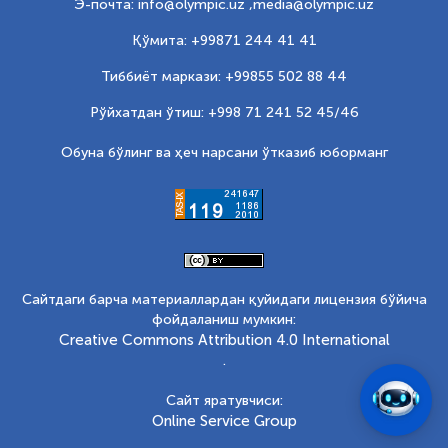
Э-почта: info@olympic.uz ,
media@olympic.uz
Қўмита: +99871 244 41 41
Тиббиёт маркази: +99855 502 88 44
Рўйхатдан ўтиш: +998 71 241 52 45/46
Обуна бўлинг ва ҳеч нарсани ўтказиб юборманг
Сайтдаги барча материаллардан қуйидаги лицензия бўйича
фойдаланиш мумкин:
Creative Commons Attribution 4.0 International
.
Сайт яратувчиси:
Online Service Group