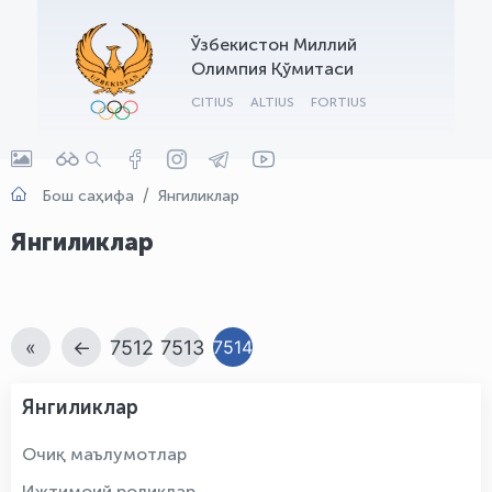
OLYMPCHIK AI - yordamchi
Ўзбекистон Миллий
Онлайн · olympic.uz
Олимпия Қўмитаси
CITIUS
ALTIUS
FORTIUS
Бош саҳифа
Янгиликлар
Янгиликлар
«
←
7512
7513
7514
Янгиликлар
Очиқ маълумотлар
Ижтимоий роликлар