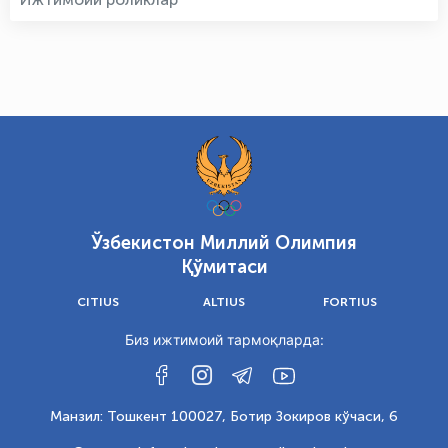
Ўзбекистон Миллий Олимпия
Қўмитаси
CITIUS
ALTIUS
FORTIUS
Биз ижтимоий тармоқларда:
Манзил: Тошкент 100027, Ботир Зокиров кўчаси, 6