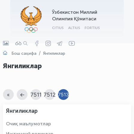
OLYMPCHIK AI - yordamchi
Ўзбекистон Миллий
Онлайн · olympic.uz
Олимпия Қўмитаси
CITIUS
ALTIUS
FORTIUS
Бош саҳифа
Янгиликлар
Янгиликлар
«
←
7511
7512
7513
Янгиликлар
Очиқ маълумотлар
Ижтимоий роликлар