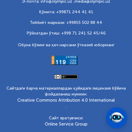
Э-почта: info@olympic.uz ,
media@olympic.uz
Қўмита: +99871 244 41 41
Тиббиёт маркази: +99855 502 88 44
Рўйхатдан ўтиш: +998 71 241 52 45/46
Обуна бўлинг ва ҳеч нарсани ўтказиб юборманг
Сайтдаги барча материаллардан қуйидаги лицензия бўйича
фойдаланиш мумкин:
Creative Commons Attribution 4.0 International
.
Сайт яратувчиси:
Online Service Group