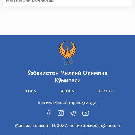
Ўзбекистон Миллий Олимпия
Қўмитаси
CITIUS
ALTIUS
FORTIUS
Биз ижтимоий тармоқларда:
Манзил: Тошкент 100027, Ботир Зокиров кўчаси, 6