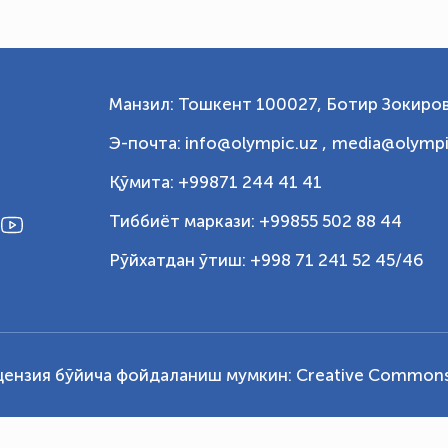
Манзил: Тошкент 100027, Ботир Зокиров
Э-почта: info@olympic.uz ,
media@olympi
Қўмита: +99871 244 41 41
Тиббиёт маркази: +99855 502 88 44
Рўйхатдан ўтиш: +998 71 241 52 45/46
цензия бўйича фойдаланиш мумкин:
Creative Commons 