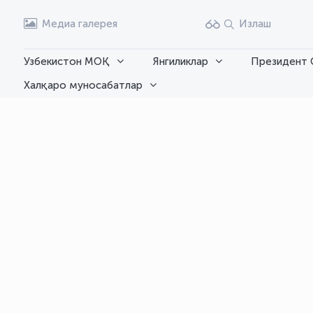
Медиа галерея
Излаш
Узбекистон МОҚ
Янгиликлар
Президент 
Халқаро муносабатлар