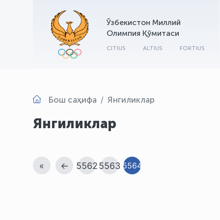
Ўзбекистон Миллий
Олимпия Қўмитаси
CITIUS
ALTIUS
FORTIUS
Бош саҳифа
Янгиликлар
Янгиликлар
«
←
5562
5563
5564