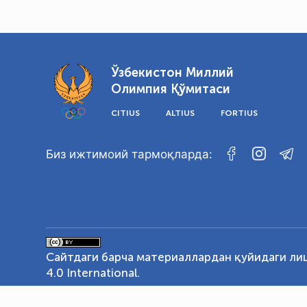
Ўзбекистон Миллий
Олимпия Қўмитаси
CITIUS
ALTIUS
FORTIUS
Биз ижтимоий тармоқларда:
Сайтдаги барча материаллардан қуйидаги ли
4.0 International
.