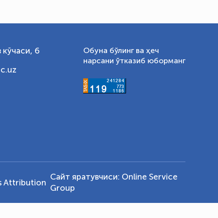
 кўчаси, 6
Обуна бўлинг ва ҳеч
нарсани ўтказиб юборманг
c.uz
Сайт яратувчиси:
Online Service
Attribution
Group