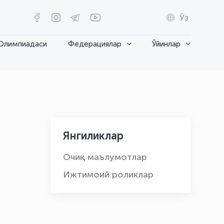
Ўз
Олимпиадаси
Федерациялар
Ўйинлар
Янгиликлар
Очиқ маълумотлар
Ижтимоий роликлар
OLYMPCHIK AI - yordamchi
Онлайн · olympic.uz